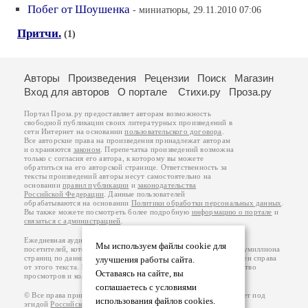
Побег от Шоушенка
- миниатюры, 29.11.2010 07:06
Притчи.
(1)
Авторы
Произведения
Рецензии
Поиск
Магазин
Вход для авторов
О портале
Стихи.ру
Проза.ру
Портал Проза.ру предоставляет авторам возможность
свободной публикации своих литературных произведений в
сети Интернет на основании
пользовательского договора
.
Все авторские права на произведения принадлежат авторам
и охраняются
законом
. Перепечатка произведений возможна
только с согласия его автора, к которому вы можете
обратиться на его авторской странице. Ответственность за
тексты произведений авторы несут самостоятельно на
основании
правил публикации
и
законодательства
Российской Федерации
. Данные пользователей
обрабатываются на основании
Политики обработки персональных данных
.
Вы также можете посмотреть более подробную
информацию о портале
и
связаться с администрацией
.
Ежедневная аудитория портала Проза.ру – порядка 100 тысяч
Мы используем файлы cookie для
посетителей, которые в общей сумме просматривают более полумиллиона
страниц по данным счетчика посещаемости, который расположен справа
улучшения работы сайта.
от этого текста. В каждой графе указано по две цифры: количество
Оставаясь на сайте, вы
просмотров и количество посетителей.
соглашаетесь с условиями
© Все права принадлежат авторам, 2000-2026. Портал работает под
использования файлов cookies.
эгидой
Российского союза писателей
.
18+