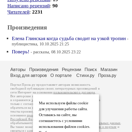
Написано рецензий
:
90
Читателей
:
2231
Произведения
Елена Глинская когда судьба сводит на узкой тропин
-
публицистика, 10.10.2025 21:25
Поверь!
- рассказы, 08.10.2025 23:22
Авторы
Произведения
Рецензии
Поиск
Магазин
Вход для авторов
О портале
Стихи.ру
Проза.ру
Портал Проза.ру предоставляет авторам возможность
свободной публикации своих литературных произведений в
сети Интернет на основании
пользовательского договора
.
Все авторские права на произведения принадлежат авторам
и охраняются
законом
. Перепечатка произведений возможна
Мы используем файлы cookie
только с согласия его автора, к которому вы можете
обратиться на его авторской странице. Ответственность за
для улучшения работы сайта.
тексты произведений авторы несут самостоятельно на
Оставаясь на сайте, вы
основании
правил публикации
и
законодательства
Российской Федерации
. Данные пользователей
соглашаетесь с условиями
обрабатываются на основании
Политики обработки персональных данных
.
использования файлов cookies.
Вы также можете посмотреть более подробную
информацию о портале
и
связаться с администрацией
.