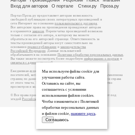
Вход для авторов
О портале
Стихи.ру
Проза.ру
Портал Проза.ру предоставляет авторам возможность
свободной публикации своих литературных произведений в
сети Интернет на основании
пользовательского договора
.
Все авторские права на произведения принадлежат авторам
и охраняются
законом
. Перепечатка произведений возможна
только с согласия его автора, к которому вы можете
обратиться на его авторской странице. Ответственность за
тексты произведений авторы несут самостоятельно на
основании
правил публикации
и
законодательства
Российской Федерации
. Данные пользователей
обрабатываются на основании
Политики обработки персональных данных
.
Вы также можете посмотреть более подробную
информацию о портале
и
связаться с администрацией
.
Ежедневная аудитория портала Проза.ру – порядка 100 тысяч
Мы используем файлы cookie для
посетителей, которые в общей сумме просматривают более полумиллиона
улучшения работы сайта.
страниц по данным счетчика посещаемости, который расположен справа
от этого текста. В каждой графе указано по две цифры: количество
Оставаясь на сайте, вы
просмотров и количество посетителей.
соглашаетесь с условиями
© Все права принадлежат авторам, 2000-2026. Портал работает под
использования файлов cookies.
эгидой
Российского союза писателей
.
18+
Чтобы ознакомиться с Политикой
обработки персональных данных
и файлов cookie,
нажмите здесь
.
Соглашаюсь