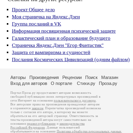
Проект Общее дело
Моя страничка на Яндекс.Дзен
Группа посланий в VK
Информация посвященная психической защите
Галактический план и образование будущего
Страничка Яндекс.Дзен "Егор Фантастик"
Защита от вампиризма и сущностей
Послания Космических Цивилизаций (одним файлом)
Авторы
Произведения
Рецензии
Поиск
Магазин
Вход для авторов
О портале
Стихи.ру
Проза.ру
Портал Проза.ру предоставляет авторам возможность
свободной публикации своих литературных произведений в
сети Интернет на основании
пользовательского договора
.
Все авторские права на произведения принадлежат авторам
и охраняются
законом
. Перепечатка произведений возможна
только с согласия его автора, к которому вы можете
обратиться на его авторской странице. Ответственность за
тексты произведений авторы несут самостоятельно на
основании
правил публикации
и
законодательства
Российской Федерации
. Данные пользователей
обрабатываются на основании
Политики обработки персональных данных
.