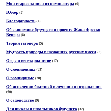
Мои старые записи из компьютера
(6)
Юмор
(5)
Благодарность
(4)
Об экономике будущего и проекте Жака Фреско
Венера
(8)
Теория заговора
(5)
Мудрость природы в названиях русских чисел
(3)
О еде и вегетарианстве
(17)
О сновидениях
(83)
О вампиризме
(28)
Об исцелении болезней и лечении от отравления
(60)
О садоводстве
(9)
Для школы и школьников будущего
(32)