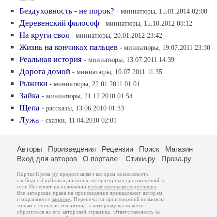
Бездуховность - не порок?
- миниатюры, 15.01.2014 02:00
Деревенский философ
- миниатюры, 15.10.2012 08:12
На круги своя
- миниатюры, 20.01.2012 23:42
Жизнь на кончиках пальцев
- миниатюры, 19.07.2011 23:30
Реальная история
- миниатюры, 13.07.2011 14:39
Дорога домой
- миниатюры, 10.07.2011 11:35
Рыжики
- миниатюры, 22.01.2011 01:01
Зайка
- миниатюры, 21.12.2010 01:54
Щепа
- рассказы, 13.06.2010 01:33
Лужа
- сказки, 11.04.2010 02:01
Авторы
Произведения
Рецензии
Поиск
Магазин
Вход для авторов
О портале
Стихи.ру
Проза.ру
Портал Проза.ру предоставляет авторам возможность
свободной публикации своих литературных произведений в
сети Интернет на основании
пользовательского договора
.
Все авторские права на произведения принадлежат авторам
и охраняются
законом
. Перепечатка произведений возможна
только с согласия его автора, к которому вы можете
обратиться на его авторской странице. Ответственность за