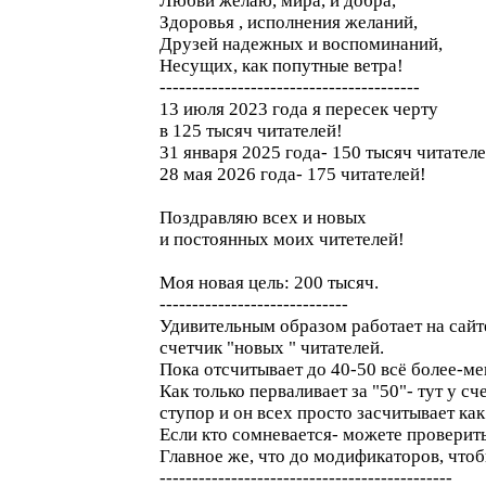
Любви желаю, мира, и добра,
Здоровья , исполнения желаний,
Друзей надежных и воспоминаний,
Несущих, как попутные ветра!
----------------------------------------
13 июля 2023 года я пересек черту
в 125 тысяч читателей!
31 января 2025 года- 150 тысяч читателе
28 мая 2026 года- 175 читателей!
Поздравляю всех и новых
и постоянных моих читетелей!
Моя новая цель: 200 тысяч.
-----------------------------
Удивительным образом работает на сайт
счетчик "новых " читателей.
Пока отсчитывает до 40-50 всё более-ме
Как только перваливает за "50"- тут у с
ступор и он всех просто засчитывает ка
Если кто сомневается- можете проверить
Главное же, что до модификаторов, чтоб
---------------------------------------------