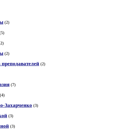
ны
(2)
(5)
(2)
лы
(2)
 преподавателей
(2)
азия
(7)
(4)
ко-Захарченко
(3)
кой
(3)
иной
(3)