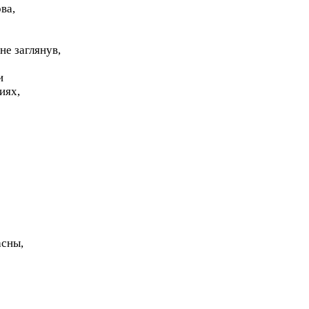
ва,
не заглянув,
и
иях,
асны,