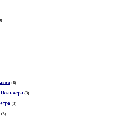
3)
азия
(6)
. Валькера
(3)
Петра
(3)
(3)