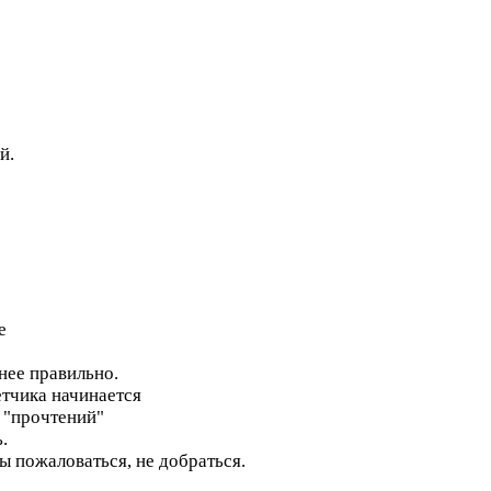
й.
е
нее правильно.
четчика начинается
к "прочтений"
.
ы пожаловаться, не добраться.