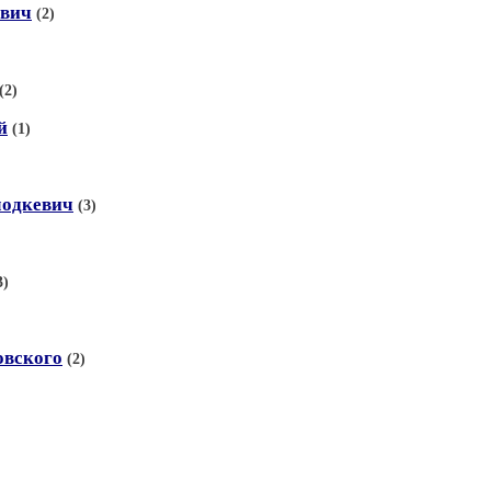
ович
(2)
(2)
й
(1)
лодкевич
(3)
3)
овского
(2)