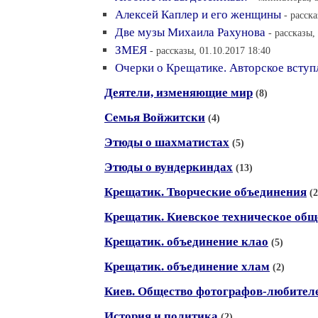
Алексей Каплер и его женщины
- расск
Две музы Михаила Рахунова
- рассказы,
ЗМЕЯ
- рассказы, 01.10.2017 18:40
Очерки о Крещатике. Авторское вступ
Деятели, изменяющие мир
(8)
Семья Войжитски
(4)
Этюды о шахматистах
(5)
Этюды о вундеркиндах
(13)
Крещатик. Творческие объединения
(2
Крещатик. Киевское техническое общ
Крещатик. объединение клао
(5)
Крещатик. объединение хлам
(2)
Киев. Oбщество фотографов-любител
История и политика
(2)