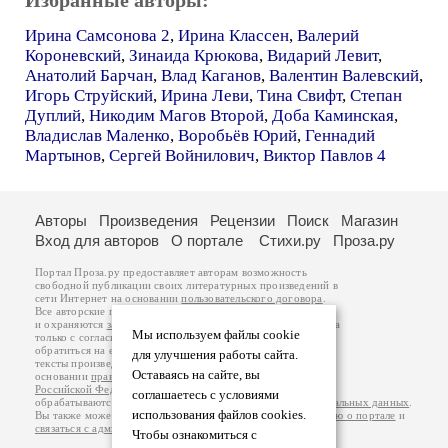
Избранные авторы:
Ирина Самсонова 2
,
Ирина Классен
,
Валерий
Короневский
,
Зинаида Крюкова
,
Видарий Левит
,
Анатолий Барчан
,
Влад Каганов
,
Валентин Валевский
,
Игорь Струйский
,
Ирина Леви
,
Тина Свифт
,
Степан
Дуплий
,
Никодим Магов Второй
,
Доба Каминская
,
Владислав Маленко
,
Воробьёв Юрий
,
Геннадий
Мартынов
,
Сергей Войнилович
,
Виктор Павлов 4
Авторы
Произведения
Рецензии
Поиск
Магазин
Вход для авторов
О портале
Стихи.ру
Проза.ру
Портал Проза.ру предоставляет авторам возможность
свободной публикации своих литературных произведений в
сети Интернет на основании
пользовательского договора
.
Все авторские права на произведения принадлежат авторам
и охраняются
законом
. Перепечатка произведений возможна
Мы используем файлы cookie
только с согласия его автора, к которому вы можете
обратиться на его авторской странице. Ответственность за
для улучшения работы сайта.
тексты произведений авторы несут самостоятельно на
Оставаясь на сайте, вы
основании
правил публикации
и
законодательства
Российской Федерации
. Данные пользователей
соглашаетесь с условиями
обрабатываются на основании
Политики обработки персональных данных
.
использования файлов cookies.
Вы также можете посмотреть более подробную
информацию о портале
и
связаться с администрацией
.
Чтобы ознакомиться с