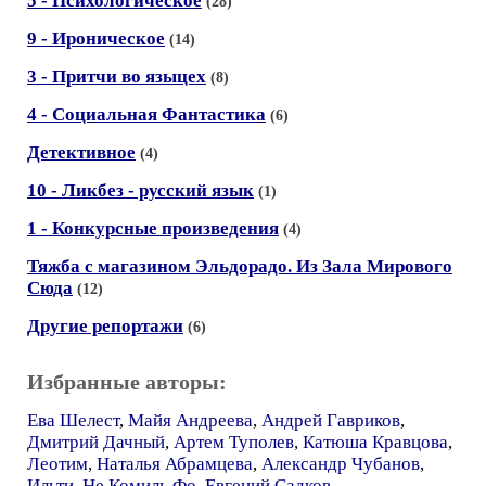
5 - Психологическое
(28)
9 - Ироническое
(14)
3 - Притчи во языцех
(8)
4 - Социальная Фантастика
(6)
Детективное
(4)
10 - Ликбез - русский язык
(1)
1 - Конкурсные произведения
(4)
Тяжба с магазином Эльдорадо. Из Зала Мирового
Сюда
(12)
Другие репортажи
(6)
Избранные авторы:
Ева Шелест
,
Майя Андреева
,
Андрей Гавриков
,
Дмитрий Дачный
,
Артем Туполев
,
Катюша Кравцова
,
Леотим
,
Наталья Абрамцева
,
Александр Чубанов
,
Ильти
,
Не Комиль Фо
,
Евгений Садков