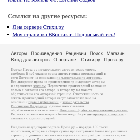
Ссылки на другие ресурсы:
Я на сервере Стихи.ру
Моя страничка ВКонтакте. Подписывайтесь!
Авторы
Произведения
Рецензии
Поиск
Магазин
Вход для авторов
О портале
Стихи.ру
Проза.ру
Портал Проза.ру предоставляет авторам возможность
свободной публикации своих литературных произведений в
сети Интернет на основании
пользовательского договора
.
Все авторские права на произведения принадлежат авторам
и охраняются
законом
. Перепечатка произведений возможна
только с согласия его автора, к которому вы можете
обратиться на его авторской странице. Ответственность за
тексты произведений авторы несут самостоятельно на
основании
правил публикации
и
законодательства
Российской Федерации
. Данные пользователей
обрабатываются на основании
Политики обработки персональных данных
.
Вы также можете посмотреть более подробную
информацию о портале
и
связаться с администрацией
.
Ежедневная аудитория портала Проза.ру – порядка 100 тысяч
посетителей, которые в общей сумме просматривают более полумиллиона
страниц по данным счетчика посещаемости, который расположен справа
от этого текста. В каждой графе указано по две цифры: количество