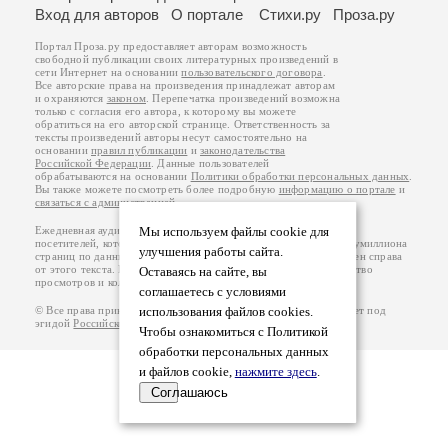
Вход для авторов
О портале
Стихи.ру
Проза.ру
Портал Проза.ру предоставляет авторам возможность
свободной публикации своих литературных произведений в
сети Интернет на основании
пользовательского договора
.
Все авторские права на произведения принадлежат авторам
и охраняются
законом
. Перепечатка произведений возможна
только с согласия его автора, к которому вы можете
обратиться на его авторской странице. Ответственность за
тексты произведений авторы несут самостоятельно на
основании
правил публикации
и
законодательства
Российской Федерации
. Данные пользователей
обрабатываются на основании
Политики обработки персональных данных
.
Вы также можете посмотреть более подробную
информацию о портале
и
связаться с администрацией
.
Ежедневная аудитория портала Проза.ру – порядка 100 тысяч
Мы используем файлы cookie для
посетителей, которые в общей сумме просматривают более полумиллиона
улучшения работы сайта.
страниц по данным счетчика посещаемости, который расположен справа
от этого текста. В каждой графе указано по две цифры: количество
Оставаясь на сайте, вы
просмотров и количество посетителей.
соглашаетесь с условиями
© Все права принадлежат авторам, 2000-2026. Портал работает под
использования файлов cookies.
эгидой
Российского союза писателей
.
18+
Чтобы ознакомиться с Политикой
обработки персональных данных
и файлов cookie,
нажмите здесь
.
Соглашаюсь