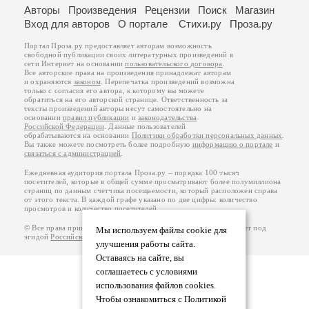
Авторы
Произведения
Рецензии
Поиск
Магазин
Вход для авторов
О портале
Стихи.ру
Проза.ру
Портал Проза.ру предоставляет авторам возможность
свободной публикации своих литературных произведений в
сети Интернет на основании
пользовательского договора
.
Все авторские права на произведения принадлежат авторам
и охраняются
законом
. Перепечатка произведений возможна
только с согласия его автора, к которому вы можете
обратиться на его авторской странице. Ответственность за
тексты произведений авторы несут самостоятельно на
основании
правил публикации
и
законодательства
Российской Федерации
. Данные пользователей
обрабатываются на основании
Политики обработки персональных данных
.
Вы также можете посмотреть более подробную
информацию о портале
и
связаться с администрацией
.
Ежедневная аудитория портала Проза.ру – порядка 100 тысяч
посетителей, которые в общей сумме просматривают более полумиллиона
страниц по данным счетчика посещаемости, который расположен справа
от этого текста. В каждой графе указано по две цифры: количество
просмотров и количество посетителей.
© Все права принадлежат авторам, 2000-2026. Портал работает под
Мы используем файлы cookie для
эгидой
Российского союза писателей
.
18+
улучшения работы сайта.
Оставаясь на сайте, вы
соглашаетесь с условиями
использования файлов cookies.
Чтобы ознакомиться с Политикой