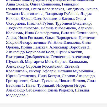
Анна Эккель
,
Ольга Сенникова
,
Геннадий
Гумилевский
,
Ольга Кореневская
,
Владимир Эйснер
,
Татьяна Кирюшатова
,
Владимир Рубанов
,
Лидия
Вакина
,
Юрьев Олег
,
Елизавета Басова
,
Ольга
Скворцова
,
Николай Губин
,
Трубинов Владимир
,
Людмила Фирсова
,
Полина Иноземцева
,
Алексей
Косиновъ
,
Инна Селивёрстова
,
Виталий Овчинников
,
Азиза
,
Иван Рогожин
,
Ольга Варварская
,
Цветочки-
Ягодки Лекарственные Ра
,
Нина Изюмова
,
Лина
Орлова
,
Ирина Ланская
,
Александр Воробьёв 3
,
Александр Борисович Боев
,
Юрий Классик
,
Екатерина Домбровская
,
Священник Александр
Шумский
,
Маргарита Мон
,
Лариса Калюжная
,
Александр Сорокин Российский
,
Евгений
Красников5
,
Виктор Афсари
,
Наталия Мурюшина
,
Юрий Остапенко
,
Нина Богдан
,
Леонов Александр
Григорьевич
,
Ольга Гуськова
,
Иволга Летняя
,
Лола
Веснина 1
,
Павел Троицкий
,
Изборцев Игорь
,
Александр Себежанин
,
Елена Редекоп
,
Наталия
Медведева 3