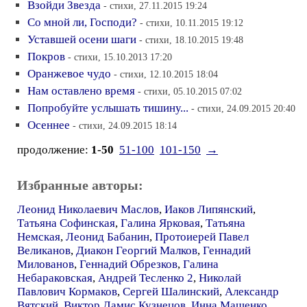
Взойди Звезда
- стихи, 27.11.2015 19:24
Со мной ли, Господи?
- стихи, 10.11.2015 19:12
Уставшей осени шаги
- стихи, 18.10.2015 19:48
Покров
- стихи, 15.10.2013 17:20
Оранжевое чудо
- стихи, 12.10.2015 18:04
Нам оставлено время
- стихи, 05.10.2015 07:02
Попробуйте услышать тишину...
- стихи, 24.09.2015 20:40
Осеннее
- стихи, 24.09.2015 18:14
продолжение:
1-50
51-100
101-150
→
Избранные авторы:
Леонид Николаевич Маслов
,
Иаков Липянский
,
Татьяна Софинская
,
Галина Ярковая
,
Татьяна
Немская
,
Леонид Бабанин
,
Протоиерей Павел
Великанов
,
Диакон Георгий Малков
,
Геннадий
Милованов
,
Геннадий Обрезков
,
Галина
Небараковская
,
Андрей Тесленко 2
,
Николай
Павлович Кормаков
,
Сергей Шалинский
,
Александр
Вятский
,
Виктор Дамис Кузнецов
,
Инна Машенко
,