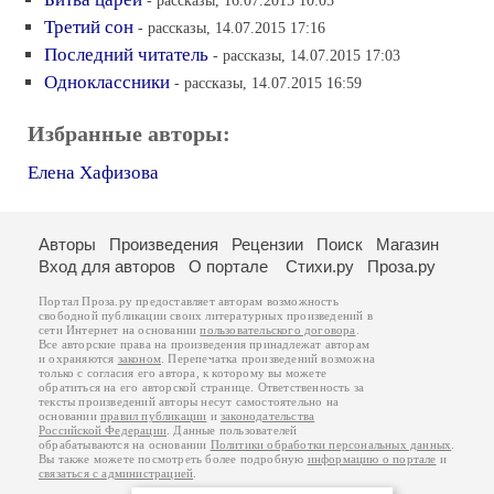
- рассказы, 16.07.2015 10:05
Третий сон
- рассказы, 14.07.2015 17:16
Последний читатель
- рассказы, 14.07.2015 17:03
Одноклассники
- рассказы, 14.07.2015 16:59
Избранные авторы:
Елена Хафизова
Авторы
Произведения
Рецензии
Поиск
Магазин
Вход для авторов
О портале
Стихи.ру
Проза.ру
Портал Проза.ру предоставляет авторам возможность
свободной публикации своих литературных произведений в
сети Интернет на основании
пользовательского договора
.
Все авторские права на произведения принадлежат авторам
и охраняются
законом
. Перепечатка произведений возможна
только с согласия его автора, к которому вы можете
обратиться на его авторской странице. Ответственность за
тексты произведений авторы несут самостоятельно на
основании
правил публикации
и
законодательства
Российской Федерации
. Данные пользователей
обрабатываются на основании
Политики обработки персональных данных
.
Вы также можете посмотреть более подробную
информацию о портале
и
связаться с администрацией
.