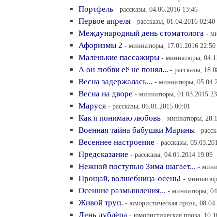
Портфель
- рассказы, 04.06.2016 13:46
Первое апреля
- рассказы, 01.04.2016 02:40
Международный день стоматолога
- м
Афоризмы 2
- миниатюры, 17.01.2016 22:50
Маленькие пассажиры
- миниатюры, 04.1
А он любви её не понял...
- рассказы, 18.
Весна задержалась...
- миниатюры, 05.04.
Весна на дворе
- миниатюры, 01.03.2015 23
Маруся
- рассказы, 06.01.2015 00:01
Как я понимаю любовь
- миниатюры, 28.1
Военная тайна бабушки Марины
- расс
Весеннее настроение
- рассказы, 05.03.20
Предсказание
- рассказы, 04.01.2014 19:09
Нежной поступью Зима шагает...
- мини
Прощай, волшебница-осень!
- миниатюр
Осенние размышления...
- миниатюры, 04
Живой труп.
- юмористическая проза, 08.04
День дублёра
- юмористическая проза, 10.1