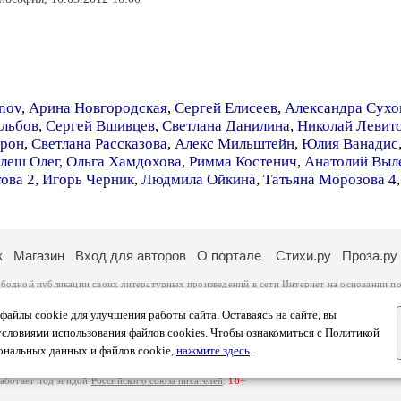
nov
,
Арина Новгородская
,
Сергей Елисеев
,
Александра Сухо
Альбов
,
Сергей Вшивцев
,
Светлана Данилина
,
Николай Левит
орон
,
Светлана Рассказова
,
Алекс Мильштейн
,
Юлия Ванадис
леш Олег
,
Ольга Хамдохова
,
Римма Костенич
,
Анатолий Выл
ова 2
,
Игорь Черник
,
Людмила Ойкина
,
Татьяна Морозова 4
к
Магазин
Вход для авторов
О портале
Стихи.ру
Проза.ру
ободной публикации своих литературных произведений в сети Интернет на основании
по
ся
законом
. Перепечатка произведений возможна только с согласия его автора, к котором
ры несут самостоятельно на основании
правил публикации
и
законодательства Российско
айлы cookie для улучшения работы сайта. Оставаясь на сайте, вы
ональных данных
. Вы также можете посмотреть более подробную
информацию о портал
условиями использования файлов cookies. Чтобы ознакомиться с Политикой
тысяч посетителей, которые в общей сумме просматривают более полумиллиона страниц 
ональных данных и файлов cookie,
нажмите здесь
.
афе указано по две цифры: количество просмотров и количество посетителей.
работает под эгидой
Российского союза писателей
.
18+