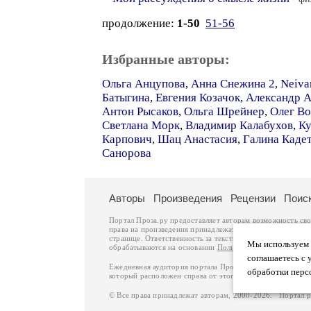
продолжение:
1-50
51-56
Избранные авторы:
Ольга Анцупова
,
Анна Снежина 2
,
Neiva
Батыгина
,
Евгения Козачок
,
Александр 
Антон Рысаков
,
Ольга Шрейнер
,
Олег В
Светлана Морк
,
Владимир Калабухов
,
Ку
Карпович
,
Шац Анастасия
,
Галина Кадет
Санорова
Авторы
Произведения
Рецензии
Поис
Портал Проза.ру предоставляет авторам возможность св
права на произведения принадлежат авторам и охраняют
странице. Ответственность за тексты произведений авто
Мы используем ф
обрабатываются на основании
Политики обработки перс
соглашаетесь с 
Ежедневная аудитория портала Проза.ру – порядка 100 
обработки перс
который расположен справа от этого текста. В каждой гр
© Все права принадлежат авторам, 2000-2026. Портал 