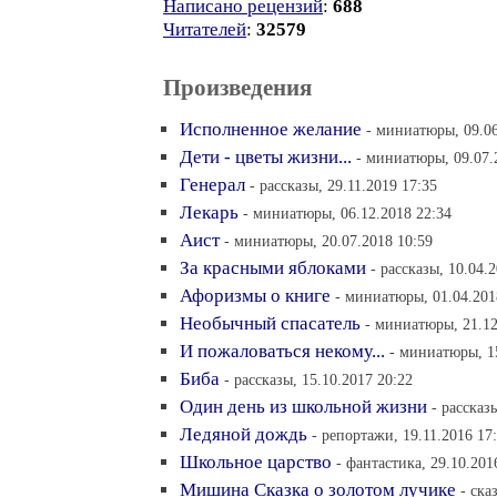
Написано рецензий
:
688
Читателей
:
32579
Произведения
Исполненное желание
- миниатюры, 09.06
Дети - цветы жизни...
- миниатюры, 09.07.
Генерал
- рассказы, 29.11.2019 17:35
Лекарь
- миниатюры, 06.12.2018 22:34
Аист
- миниатюры, 20.07.2018 10:59
За красными яблоками
- рассказы, 10.04.
Афоризмы о книге
- миниатюры, 01.04.201
Необычный спасатель
- миниатюры, 21.12
И пожаловаться некому...
- миниатюры, 15
Биба
- рассказы, 15.10.2017 20:22
Один день из школьной жизни
- рассказ
Ледяной дождь
- репортажи, 19.11.2016 17
Школьное царство
- фантастика, 29.10.201
Мишина Сказка о золотом лучике
- ска