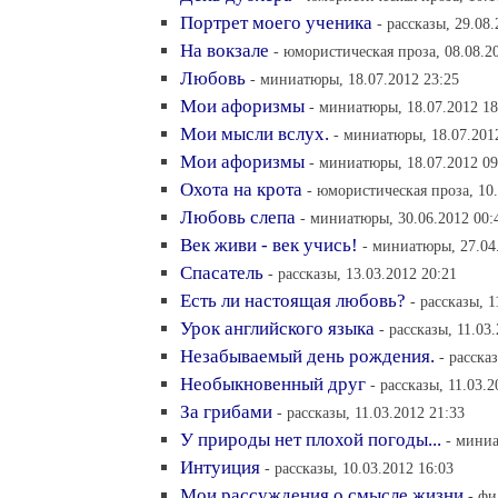
Портрет моего ученика
- рассказы, 29.08
На вокзале
- юмористическая проза, 08.08.2
Любовь
- миниатюры, 18.07.2012 23:25
Мои афоризмы
- миниатюры, 18.07.2012 18
Мои мысли вслух.
- миниатюры, 18.07.201
Мои афоризмы
- миниатюры, 18.07.2012 09
Охота на крота
- юмористическая проза, 10.
Любовь слепа
- миниатюры, 30.06.2012 00:
Век живи - век учись!
- миниатюры, 27.04
Спасатель
- рассказы, 13.03.2012 20:21
Есть ли настоящая любовь?
- рассказы, 1
Урок английского языка
- рассказы, 11.03
Незабываемый день рождения.
- расска
Необыкновенный друг
- рассказы, 11.03.2
За грибами
- рассказы, 11.03.2012 21:33
У природы нет плохой погоды...
- миниа
Интуиция
- рассказы, 10.03.2012 16:03
Мои рассуждения о смысле жизни
- фи