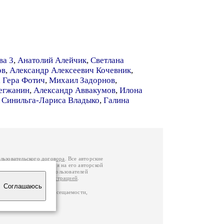
ва 3
,
Анатолий Алейчик
,
Светлана
ов
,
Александр Алексеевич Кочевник
,
,
Гера Фотич
,
Михаил Задорнов
,
егжанин
,
Александр Аввакумов
,
Илона
,
Синильга-Лариса Владыко
,
Галина
льзовательского договора
. Все авторские
у вы можете обратиться на его авторской
й Федерации
. Данные пользователей
е
и
связаться с администрацией
.
Соглашаюсь
по данным счетчика посещаемости,