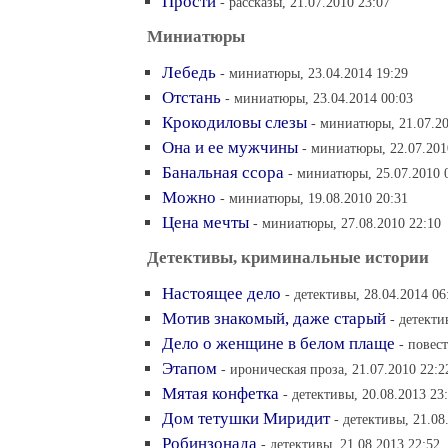
Прости
- рассказы, 21.07.2010 23:07
Миниатюры
Лебедь
- миниатюры, 23.04.2014 19:29
Отстань
- миниатюры, 23.04.2014 00:03
Крокодиловы слезы
- миниатюры, 21.07.20
Она и ее мужчины
- миниатюры, 22.07.201
Банальная ссора
- миниатюры, 25.07.2010 
Можно
- миниатюры, 19.08.2010 20:31
Цена мечты
- миниатюры, 27.08.2010 22:10
Детективы, криминальные истории
Настоящее дело
- детективы, 28.04.2014 06
Мотив знакомый, даже старый
- детекти
Дело о женщине в белом плаще
- повест
Этапом
- ироническая проза, 21.07.2010 22:2
Мятая конфетка
- детективы, 20.08.2013 23
Дом тетушки Миридит
- детективы, 21.08
Робинзонада
- детективы, 21.08.2013 22:52