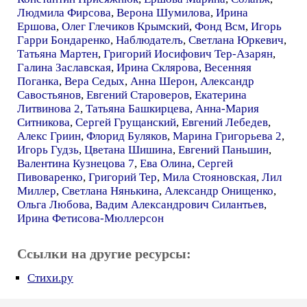
Людмила Фирсова
,
Верона Шумилова
,
Ирина
Ершова
,
Олег Глечиков Крымский
,
Фонд Всм
,
Игорь
Гарри Бондаренко
,
Наблюдателъ
,
Светлана Юркевич
,
Татьяна Мартен
,
Григорий Иосифович Тер-Азарян
,
Галина Заславская
,
Ирина Склярова
,
Весенняя
Поганка
,
Вера Седых
,
Анна Шерон
,
Александр
Савостьянов
,
Евгений Староверов
,
Екатерина
Литвинова 2
,
Татьяна Башкирцева
,
Анна-Мария
Ситникова
,
Сергей Грущанский
,
Евгений Лебедев
,
Алекс Гриин
,
Флорид Буляков
,
Марина Григорьева 2
,
Игорь Гудзь
,
Цветана Шишина
,
Евгений Паньшин
,
Валентина Кузнецова 7
,
Ева Олина
,
Сергей
Пивоваренко
,
Григорий Тер
,
Мила Стояновская
,
Лил
Миллер
,
Светлана Нянькина
,
Александр Онищенко
,
Ольга Любова
,
Вадим Александрович Силантьев
,
Ирина Фетисова-Мюллерсон
Ссылки на другие ресурсы:
Стихи.ру