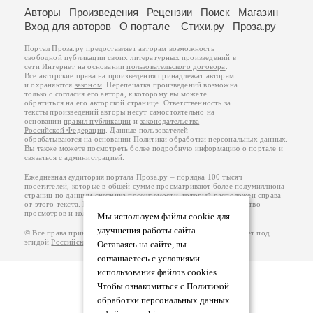
Авторы
Произведения
Рецензии
Поиск
Магазин
Вход для авторов
О портале
Стихи.ру
Проза.ру
Портал Проза.ру предоставляет авторам возможность
свободной публикации своих литературных произведений в
сети Интернет на основании
пользовательского договора
.
Все авторские права на произведения принадлежат авторам
и охраняются
законом
. Перепечатка произведений возможна
только с согласия его автора, к которому вы можете
обратиться на его авторской странице. Ответственность за
тексты произведений авторы несут самостоятельно на
основании
правил публикации
и
законодательства
Российской Федерации
. Данные пользователей
обрабатываются на основании
Политики обработки персональных данных
.
Вы также можете посмотреть более подробную
информацию о портале
и
связаться с администрацией
.
Ежедневная аудитория портала Проза.ру – порядка 100 тысяч
посетителей, которые в общей сумме просматривают более полумиллиона
страниц по данным счетчика посещаемости, который расположен справа
от этого текста. В каждой графе указано по две цифры: количество
просмотров и количество посетителей.
Мы используем файлы cookie для
улучшения работы сайта.
© Все права принадлежат авторам, 2000-2026. Портал работает под
эгидой
Российского союза писателей
.
18+
Оставаясь на сайте, вы
соглашаетесь с условиями
использования файлов cookies.
Чтобы ознакомиться с Политикой
обработки персональных данных