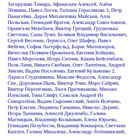
Загорулько Тамара
,
Афанасьев Алексей
,
Алёна
Лёвкина
,
Павел Лосев
,
Татьяна Герасимова 3
,
Петр
Панасейко
,
Дарья Михаиловна Майская
,
Алла
Польская
,
Геннадий Врагов
,
Александр Савостьянов
,
Орынгали Мекебаев
,
Виктор Грецкий
,
Грушенька
Светлова
,
Саша Тумп
,
Беляков Владимир Васильевич
,
Сергей Весенин
,
Лерисол
,
Олег Шафер
,
Павел
Фейгин
,
София Лагерфельд
,
Борис Миловзоров
,
Вячеслав Поляков-Прокопьев
,
Евгения Бойцова
,
Павел Морозовв
,
Игорь Ситник
,
Каким Бейсембаев
,
Поль Лани
,
Никита Скобкин
,
Олег Лаптёнок
,
Андрей
Звягин
,
Вадим Носоленко
,
Евгений Кузьменко 2
,
Лариса Студеникина
,
Максим Федосов
,
Александр
Сих
,
Дорожная Пыль
,
Виктор Улин
,
Маро Сайрян
,
Виктор Перепёлкин
,
Люся Препинакова
,
Михаил
Илекский
,
Тина Свифт
,
Соколов Андрей Из
Самархейля
,
Вадим Сыромясский
,
Анита Всячина
,
Петр Елагин
,
Людмила Ганшина
,
Николас Деринг
,
Игорь Тычинин
,
Алексей Джулембо
,
Галина
Магницкая
,
Владимир Колышкин
,
Елена Юрьева
,
Геннадии Полубесов
,
Владимир Кокшаров
,
Светлана
Каплун
,
Галина Михалева
,
Александр Лотошинский
,