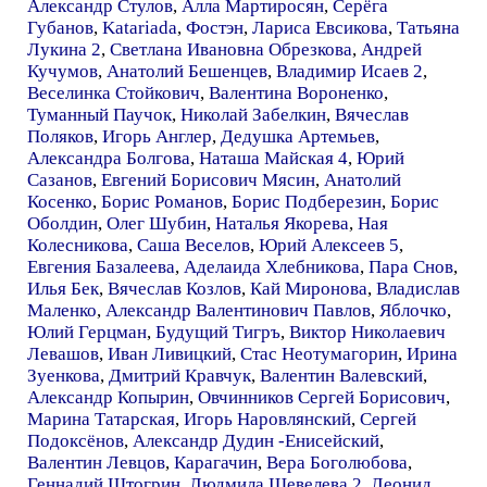
Александр Стулов
,
Алла Мартиросян
,
Серёга
Губанов
,
Katariada
,
Фостэн
,
Лариса Евсикова
,
Татьяна
Лукина 2
,
Светлана Ивановна Обрезкова
,
Андрей
Кучумов
,
Анатолий Бешенцев
,
Владимир Исаев 2
,
Веселинка Стойкович
,
Валентина Вороненко
,
Туманный Паучок
,
Николай Забелкин
,
Вячеслав
Поляков
,
Игорь Англер
,
Дедушка Артемьев
,
Александра Болгова
,
Наташа Майская 4
,
Юрий
Сазанов
,
Евгений Борисович Мясин
,
Анатолий
Косенко
,
Борис Романов
,
Борис Подберезин
,
Борис
Оболдин
,
Олег Шубин
,
Наталья Якорева
,
Ная
Колесникова
,
Саша Веселов
,
Юрий Алексеев 5
,
Евгения Базалеева
,
Аделаида Хлебникова
,
Пара Снов
,
Илья Бек
,
Вячеслав Козлов
,
Кай Миронова
,
Владислав
Маленко
,
Александр Валентинович Павлов
,
Яблочко
,
Юлий Герцман
,
Будущий Тигръ
,
Виктор Николаевич
Левашов
,
Иван Ливицкий
,
Стас Неотумагорин
,
Ирина
Зуенкова
,
Дмитрий Кравчук
,
Валентин Валевский
,
Александр Копырин
,
Овчинников Сергей Борисович
,
Марина Татарская
,
Игорь Наровлянский
,
Сергей
Подоксёнов
,
Александр Дудин -Енисейский
,
Валентин Левцов
,
Карагачин
,
Вера Боголюбова
,
Геннадий Штогрин
,
Людмила Шевелева 2
,
Леонид