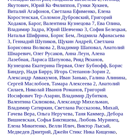
Якутович
,
Юрий Ко Филиппов
,
Гунки Хукиев
,
Виталий Агафонов
,
Светлана Ефименко
,
Елена
Коростенская
,
Соломон Дубровский
,
Григорий
Ходаков
,
Барог
,
Валентина Кузнецова 7
,
Ева Олина
,
Владимир Задра
,
Юрий Шевченко 3
,
София Белецкая
,
Наталья Шифрина
,
Борис Бем
,
Людмила Афанасьева
3
,
Геннадий Шупиков
,
Щукин Андрей
,
Светлана
Борисовна Волкова 2
,
Владимир Шаповал
,
Анатолий
Шнаревич
,
Олег Русаков
,
Анна Леун
,
Алена
Лазебная
,
Лариса Шатунова
,
Рияд Рязанов
,
Кузнецова Екатерина Первая
,
Олег Бубнофф
,
Борис
Биндер
,
Надя Бирру
,
Игорь Степанов-Зорин 2
,
Александр Аввакумов
,
Иван Занько
,
Галина Алинина
,
Сергей Маслобоев
,
Тамара Алексеева 2
,
Анатолий
Силаев
,
Николай Иванов Романов
,
Григорий
Иосифович Тер-Азарян
,
Владимир Дубнтков
,
Валентина Склизкова
,
Александр Михельман
,
Владимир Сатиркин
,
Светлана Рассказова
,
Михай
,
Гачева Вера
,
Ольга Неручева
,
Таня Каммер
,
Дебора
Вишневская
,
Софья Биктяшева
,
Любовь Муринец
,
Елена Микитенко
,
Велли Илич
,
Виктор Лысый
,
Медведев Дмитрий
,
Джейн Стикс Ника Кищенко
,