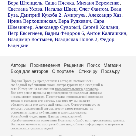
Вера Штенцель
,
Саша Пчелка
,
Михаил Веременко
,
Светлана Ухова
,
Наталья Швец
,
Олег Фантом
,
Влад
Буза
,
Дмитрий Кукоба 2
,
Амиргуль
,
Александр Хаз
,
Ирина Верхошинская
,
Вера Рудкевич
,
Сара
Шлезингер
,
Александр Суворый
,
Сергей Холланд
,
Петр Евсегнеев
,
Вадим Фёдоров 6
,
Антон Калгашкин
,
Владимир Костылев
,
Владислав Попов 2
,
Федор
Радецкий
Авторы
Произведения
Рецензии
Поиск
Магазин
Вход для авторов
О портале
Стихи.ру
Проза.ру
Портал Проза.ру предоставляет авторам возможность
свободной публикации своих литературных произведений в
сети Интернет на основании
пользовательского договора
.
Все авторские права на произведения принадлежат авторам
и охраняются
законом
. Перепечатка произведений возможна
только с согласия его автора, к которому вы можете
обратиться на его авторской странице. Ответственность за
тексты произведений авторы несут самостоятельно на
основании
правил публикации
и
законодательства
Российской Федерации
. Данные пользователей
обрабатываются на основании
Политики обработки персональных данных
.
Вы также можете посмотреть более подробную
информацию о портале
и
связаться с администрацией
.