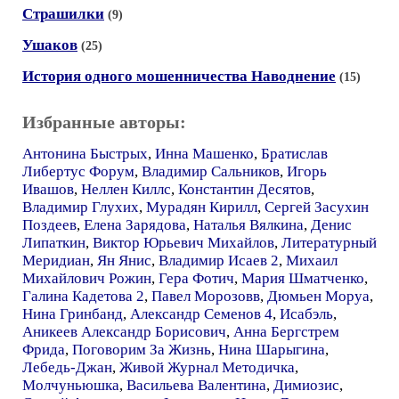
Страшилки
(9)
Ушаков
(25)
История одного мошенничества Наводнение
(15)
Избранные авторы:
Антонина Быстрых
,
Инна Машенко
,
Братислав
Либертус Форум
,
Владимир Сальников
,
Игорь
Ивашов
,
Неллен Киллс
,
Константин Десятов
,
Владимир Глухих
,
Мурадян Кирилл
,
Сергей Засухин
Поздеев
,
Елена Зарядова
,
Наталья Вялкина
,
Денис
Липаткин
,
Виктор Юрьевич Михайлов
,
Литературный
Меридиан
,
Ян Янис
,
Владимир Исаев 2
,
Михаил
Михайлович Рожин
,
Гера Фотич
,
Мария Шматченко
,
Галина Кадетова 2
,
Павел Морозовв
,
Дюмьен Моруа
,
Нина Гринбанд
,
Александр Семенов 4
,
Исабэль
,
Аникеев Александр Борисович
,
Анна Бергстрем
Фрида
,
Поговорим За Жизнь
,
Нина Шарыгина
,
Лебедь-Джан
,
Живой Журнал Методичка
,
Молчуньюшка
,
Васильева Валентина
,
Димиозис
,