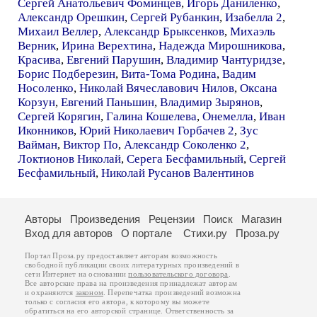
Сергей Анатольевич Фоминцев
,
Игорь Даниленко
,
Александр Орешкин
,
Сергей Рубанкин
,
Изабелла 2
,
Михаил Веллер
,
Александр Брыксенков
,
Михаэль
Верник
,
Ирина Верехтина
,
Надежда Мирошникова
,
Красива
,
Евгений Парушин
,
Владимир Чантуридзе
,
Борис Подберезин
,
Вита-Тома Родина
,
Вадим
Носоленко
,
Николай Вячеславович Нилов
,
Оксана
Корзун
,
Евгений Паньшин
,
Владимир Зырянов
,
Сергей Корягин
,
Галина Кошелева
,
Онемелла
,
Иван
Иконников
,
Юрий Николаевич Горбачев 2
,
Зус
Вайман
,
Виктор По
,
Александр Соколенко 2
,
Локтионов Николай
,
Серега Бесфамильный
,
Сергей
Бесфамильный
,
Николай Русанов Валентинов
Авторы
Произведения
Рецензии
Поиск
Магазин
Вход для авторов
О портале
Стихи.ру
Проза.ру
Портал Проза.ру предоставляет авторам возможность
свободной публикации своих литературных произведений в
сети Интернет на основании
пользовательского договора
.
Все авторские права на произведения принадлежат авторам
и охраняются
законом
. Перепечатка произведений возможна
только с согласия его автора, к которому вы можете
обратиться на его авторской странице. Ответственность за