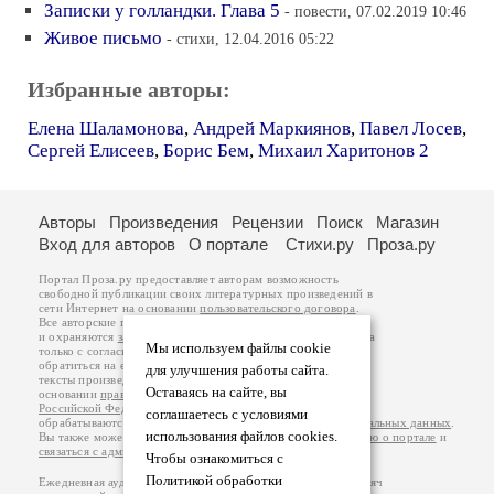
Записки у голландки. Глава 5
- повести, 07.02.2019 10:46
Живое письмо
- стихи, 12.04.2016 05:22
Избранные авторы:
Елена Шаламонова
,
Андрей Маркиянов
,
Павел Лосев
,
Сергей Елисеев
,
Борис Бем
,
Михаил Харитонов 2
Авторы
Произведения
Рецензии
Поиск
Магазин
Вход для авторов
О портале
Стихи.ру
Проза.ру
Портал Проза.ру предоставляет авторам возможность
свободной публикации своих литературных произведений в
сети Интернет на основании
пользовательского договора
.
Все авторские права на произведения принадлежат авторам
и охраняются
законом
. Перепечатка произведений возможна
Мы используем файлы cookie
только с согласия его автора, к которому вы можете
обратиться на его авторской странице. Ответственность за
для улучшения работы сайта.
тексты произведений авторы несут самостоятельно на
Оставаясь на сайте, вы
основании
правил публикации
и
законодательства
Российской Федерации
. Данные пользователей
соглашаетесь с условиями
обрабатываются на основании
Политики обработки персональных данных
.
использования файлов cookies.
Вы также можете посмотреть более подробную
информацию о портале
и
связаться с администрацией
.
Чтобы ознакомиться с
Политикой обработки
Ежедневная аудитория портала Проза.ру – порядка 100 тысяч