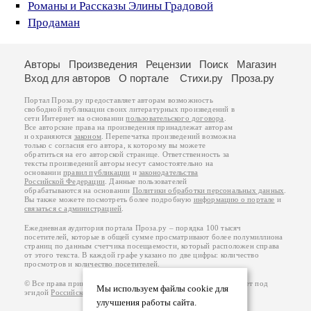
Романы и Рассказы Элины Градовой
Продаман
Авторы
Произведения
Рецензии
Поиск
Магазин
Вход для авторов
О портале
Стихи.ру
Проза.ру
Портал Проза.ру предоставляет авторам возможность
свободной публикации своих литературных произведений в
сети Интернет на основании
пользовательского договора
.
Все авторские права на произведения принадлежат авторам
и охраняются
законом
. Перепечатка произведений возможна
только с согласия его автора, к которому вы можете
обратиться на его авторской странице. Ответственность за
тексты произведений авторы несут самостоятельно на
основании
правил публикации
и
законодательства
Российской Федерации
. Данные пользователей
обрабатываются на основании
Политики обработки персональных данных
.
Вы также можете посмотреть более подробную
информацию о портале
и
связаться с администрацией
.
Ежедневная аудитория портала Проза.ру – порядка 100 тысяч
посетителей, которые в общей сумме просматривают более полумиллиона
страниц по данным счетчика посещаемости, который расположен справа
от этого текста. В каждой графе указано по две цифры: количество
просмотров и количество посетителей.
© Все права принадлежат авторам, 2000-2026. Портал работает под
Мы используем файлы cookie для
эгидой
Российского союза писателей
.
18+
улучшения работы сайта.