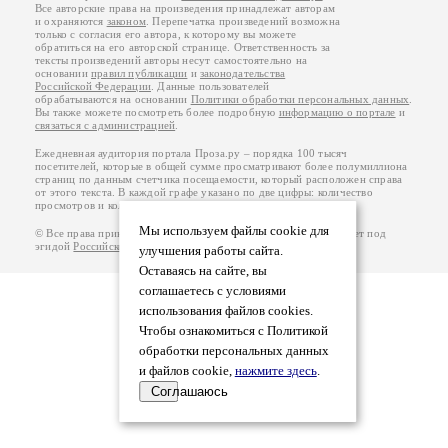
Все авторские права на произведения принадлежат авторам
и охраняются
законом
. Перепечатка произведений возможна
только с согласия его автора, к которому вы можете
обратиться на его авторской странице. Ответственность за
тексты произведений авторы несут самостоятельно на
основании
правил публикации
и
законодательства
Российской Федерации
. Данные пользователей
обрабатываются на основании
Политики обработки персональных данных
.
Вы также можете посмотреть более подробную
информацию о портале
и
связаться с администрацией
.
Ежедневная аудитория портала Проза.ру – порядка 100 тысяч
посетителей, которые в общей сумме просматривают более полумиллиона
страниц по данным счетчика посещаемости, который расположен справа
от этого текста. В каждой графе указано по две цифры: количество
просмотров и количество посетителей.
Мы используем файлы cookie для
© Все права принадлежат авторам, 2000-2026. Портал работает под
эгидой
Российского союза писателей
.
18+
улучшения работы сайта.
Оставаясь на сайте, вы
соглашаетесь с условиями
использования файлов cookies.
Чтобы ознакомиться с Политикой
обработки персональных данных
и файлов cookie,
нажмите здесь
.
Соглашаюсь