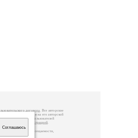
льзовательского договора
. Все авторские
у вы можете обратиться на его авторской
й Федерации
. Данные пользователей
е
и
связаться с администрацией
.
Соглашаюсь
по данным счетчика посещаемости,