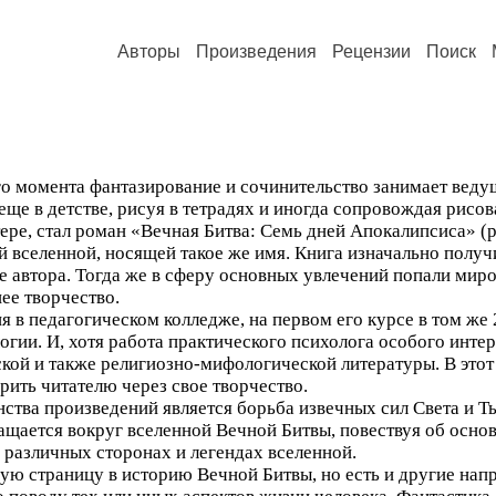
Авторы
Произведения
Рецензии
Поиск
его момента фантазирование и сочинительство занимает вед
еще в детстве, рисуя в тетрадях и иногда сопровождая рисо
ре, стал роман «Вечная Битва: Семь дней Апокалипсиса» (р
й вселенной, носящей такое же имя. Книга изначально полу
ие автора. Тогда же в сферу основных увлечений попали ми
ее творчество.
 в педагогическом колледже, на первом его курсе в том же 2
логии. И, хотя работа практического психолога особого инте
кой и также религиозно-мифологической литературы. В этот
орить читателю через свое творчество.
ства произведений является борьба извечных сил Света и Ть
ращается вокруг вселенной Вечной Битвы, повествуя об осно
 различных сторонах и легендах вселенной.
ую страницу в историю Вечной Битвы, но есть и другие нап