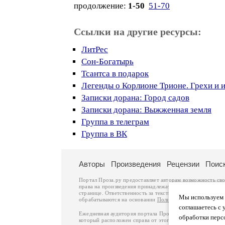
продолжение:
1-50
51-70
Ссылки на другие ресурсы:
ЛитРес
Сон-Богатырь
Тсантса в подарок
Легенды о Корлионе Трионе. Грехи и 
Записки дорана: Город садов
Записки дорана: Выжженная земля
Группа в телеграм
Группа в ВК
Авторы
Произведения
Рецензии
Поис
Портал Проза.ру предоставляет авторам возможность св
права на произведения принадлежат авторам и охраняют
странице. Ответственность за тексты произведений авто
Мы используем ф
обрабатываются на основании
Политики обработки перс
соглашаетесь с 
Ежедневная аудитория портала Проза.ру – порядка 100 
обработки перс
который расположен справа от этого текста. В каждой гр