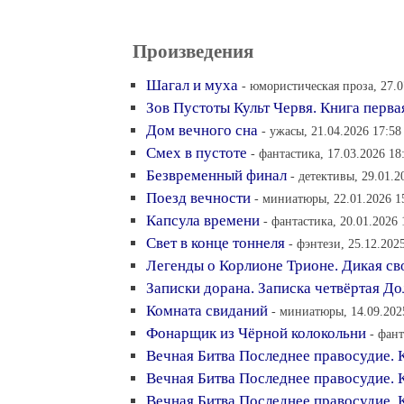
Произведения
Шагал и муха
- юмористическая проза, 27.0
Зов Пустоты Культ Червя. Книга перва
Дом вечного сна
- ужасы, 21.04.2026 17:58
Смех в пустоте
- фантастика, 17.03.2026 18
Безвременный финал
- детективы, 29.01.2
Поезд вечности
- миниатюры, 22.01.2026 1
Капсула времени
- фантастика, 20.01.2026 
Свет в конце тоннеля
- фэнтези, 25.12.202
Легенды о Корлионе Трионе. Дикая св
Записки дорана. Записка четвёртая До
Комната свиданий
- миниатюры, 14.09.202
Фонарщик из Чёрной колокольни
- фант
Вечная Битва Последнее правосудие. 
Вечная Битва Последнее правосудие. 
Вечная Битва Последнее правосудие. 