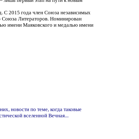
– лишь первый этап на пути к новым
ад. С 2015 года член Союза независимых
ого Союза Литераторов. Номинирован
алью имени Маяковского и медалью имени
них, новости по теме, когда таковые
тической вселенной Вечная...