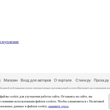
искупление
к
Магазин
Вход для авторов
О портале
Стихи.ру
Проза.ру
ободной публикации своих литературных произведений в сети Интернет на основании
по
ся
законом
. Перепечатка произведений возможна только с согласия его автора, к котором
ры несут самостоятельно на основании
правил публикации
и
законодательства Российско
айлы cookie для улучшения работы сайта. Оставаясь на сайте, вы
ональных данных
. Вы также можете посмотреть более подробную
информацию о портал
условиями использования файлов cookies. Чтобы ознакомиться с Политикой
тысяч посетителей, которые в общей сумме просматривают более полумиллиона страниц 
ональных данных и файлов cookie,
нажмите здесь
.
афе указано по две цифры: количество просмотров и количество посетителей.