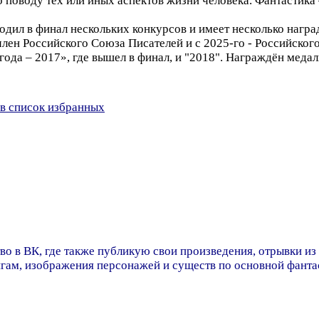
 поводу тех или иных аспектов жизни человека. Фантастика 
одил в финал нескольких конкурсов и имеет несколько нагр
 член Российского Союза Писателей и с 2025-го - Российск
 года – 2017», где вышел в финал, и "2018". Награждён мед
в список избранных
во в ВК, где также публикую свои произведения, отрывки из 
игам, изображения персонажей и существ по основной фантас