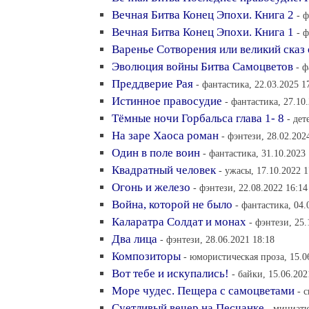
Вечная Битва Конец Эпохи. Книга 2
- 
Вечная Битва Конец Эпохи. Книга 1
- 
Варенье Сотворения или великий сказ 
Эволюция войны Битва Самоцветов
- ф
Преддверие Рая
- фантастика, 22.03.2025 1
Истинное правосудие
- фантастика, 27.10
Тёмные ночи Горбальса глава 1- 8
- дет
На заре Хаоса роман
- фэнтези, 28.02.202
Один в поле воин
- фантастика, 31.10.2023
Квадратный человек
- ужасы, 17.10.2022 1
Огонь и железо
- фэнтези, 22.08.2022 16:14
Война, которой не было
- фантастика, 04.
Каларатра Солдат и монах
- фэнтези, 25.
Два лица
- фэнтези, 28.06.2021 18:18
Композиторы
- юмористическая проза, 15.0
Вот тебе и искупались!
- байки, 15.06.202
Море чудес. Пещера с самоцветами
- 
Суетливый вечер на Песчанке
- миниатю