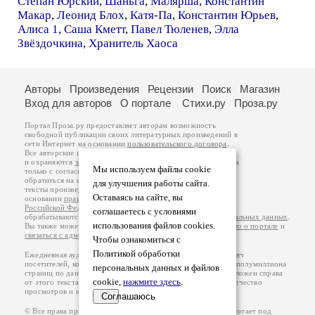
Степан Юрский
,
Шаньга
,
Малярша
,
Константин
Макар
,
Леонид Блох
,
Катя-Па
,
Константин Юрьев
,
Алиса 1
,
Саша Кметт
,
Павел Тюленев
,
Элла
Звёздочкина
,
Хранитель Хаоса
Авторы
Произведения
Рецензии
Поиск
Магазин
Вход для авторов
О портале
Стихи.ру
Проза.ру
Портал Проза.ру предоставляет авторам возможность
свободной публикации своих литературных произведений в
сети Интернет на основании
пользовательского договора
.
Все авторские права на произведения принадлежат авторам
и охраняются
законом
. Перепечатка произведений возможна
Мы используем файлы cookie
только с согласия его автора, к которому вы можете
обратиться на его авторской странице. Ответственность за
для улучшения работы сайта.
тексты произведений авторы несут самостоятельно на
Оставаясь на сайте, вы
основании
правил публикации
и
законодательства
Российской Федерации
. Данные пользователей
соглашаетесь с условиями
обрабатываются на основании
Политики обработки персональных данных
.
использования файлов cookies.
Вы также можете посмотреть более подробную
информацию о портале
и
связаться с администрацией
.
Чтобы ознакомиться с
Политикой обработки
Ежедневная аудитория портала Проза.ру – порядка 100 тысяч
посетителей, которые в общей сумме просматривают более полумиллиона
персональных данных и файлов
страниц по данным счетчика посещаемости, который расположен справа
cookie,
нажмите здесь
.
от этого текста. В каждой графе указано по две цифры: количество
просмотров и количество посетителей.
Соглашаюсь
© Все права принадлежат авторам, 2000-2026. Портал работает под