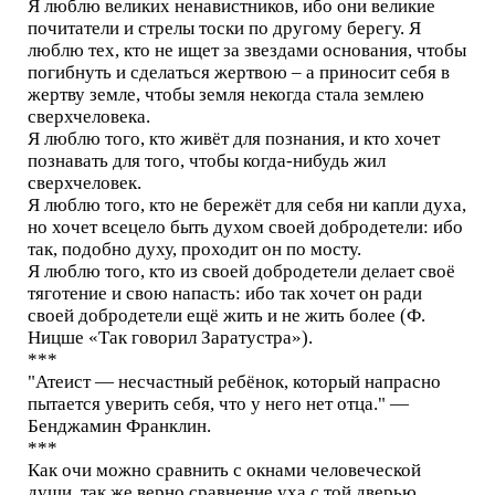
Я люблю великих ненавистников, ибо они великие
почитатели и стрелы тоски по другому берегу. Я
люблю тех, кто не ищет за звездами основания, чтобы
погибнуть и сделаться жертвою – а приносит себя в
жертву земле, чтобы земля некогда стала землею
сверхчеловека.
Я люблю того, кто живёт для познания, и кто хочет
познавать для того, чтобы когда-нибудь жил
сверхчеловек.
Я люблю того, кто не бережёт для себя ни капли духа,
но хочет всецело быть духом своей добродетели: ибо
так, подобно духу, проходит он по мосту.
Я люблю того, кто из своей добродетели делает своё
тяготение и свою напасть: ибо так хочет он ради
своей добродетели ещё жить и не жить более (Ф.
Ницше «Так говорил Заратустра»).
***
"Атеист — несчастный ребёнок, который напрасно
пытается уверить себя, что у него нет отца." —
Бенджамин Франклин.
***
Как очи можно сравнить с окнами человеческой
души, так же верно сравнение уха с той дверью,