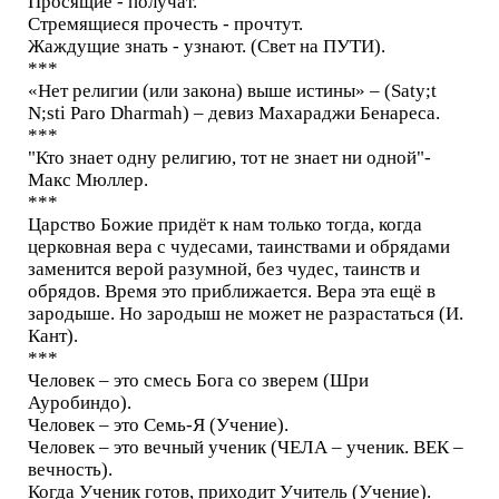
Просящие - получат.
Стремящиеся прочесть - прочтут.
Жаждущие знать - узнают. (Свет на ПУТИ).
***
«Нет религии (или закона) выше истины» – (Saty;t
N;sti Paro Dharmah) – девиз Махараджи Бенареса.
***
"Кто знает одну религию, тот не знает ни одной"-
Макс Мюллер.
***
Царство Божие придёт к нам только тогда, когда
церковная вера с чудесами, таинствами и обрядами
заменится верой разумной, без чудес, таинств и
обрядов. Время это приближается. Вера эта ещё в
зародыше. Но зародыш не может не разрастаться (И.
Кант).
***
Человек – это смесь Бога со зверем (Шри
Ауробиндо).
Человек – это Семь-Я (Учение).
Человек – это вечный ученик (ЧЕЛА – ученик. ВЕК –
вечность).
Когда Ученик готов, приходит Учитель (Учение).