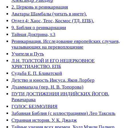
Александр Уайлдер
2. Церковь и реинкарнация
Аватары Шамбалы (читать в инете).
Отдел 4: Хаос, Теос, Космос (ТД. ЕПБ).
9. Библия о реинкарнации
Тайная Доктрина, т.3
Реинкарнация. Исследование европейских случаев,
указывающих на перевоплощение
Учителя и Путь
Л.Н. ТОЛСТОЙ И ЕГО НЕЦЕРКОВНОЕ
ХРИСТИАНСТВО. ЕПБ
Судьба Е. П. Блаватской
Детство и юность Иисуса. Яков Лорбер
Дхаммапада (пер. Н. В. Топорова)
ПУТИ ДОСТИЖЕНИЯ ИНДИЙСКИХ ЙОГОВ.
Рамачарака
ГОЛОС БЕЗМОЛВИЯ
Забавная Библия (с иллюстрациями) Лео Таксиль
Странная история. У. К. Джадж
Тайные учения всех времен. Холл Мэнли Палмер