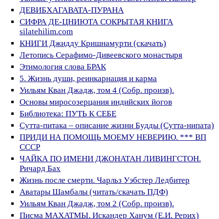
ДЕВИБХАГАВАТА-ПУРАНА
СИФРА ДЕ-ЦНИЮТА СОКРЫТАЯ КНИГА
silatehilim.com
КНИГИ Джидду Кришнамурти (скачать)
Летопись Серафимо-Дивеевского монастыря
Этимология слова БРАК
5. Жизнь души, реинкарнация и карма
Уильям Кван Джадж, том 4 (Собр. произв).
Основы миросозерцания индийских йогов
Библиотека: ПУТЬ К СЕБЕ
Сутта-питака – описание жизни Будды (Сутта-нипата)
ПРИДИ НА ПОМОЩЬ МОЕМУ НЕВЕРИЮ. *** ВП
СССР
ЧАЙКА ПО ИМЕНИ ДЖОНАТАН ЛИВИНГСТОН.
Ричард Бах
Жизнь после смерти. Чарльз Уэбстер Ледбитер
Аватары Шамбалы (читать/скачать ПДФ)
Уильям Кван Джадж, том 2 (Собр. произв).
Писма МАХАТМЫ. Искандер Ханум (Е.И. Рерих)