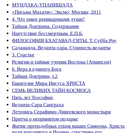
МУНДАКА-УПАНИШАДА
«Письма Махатм»: Эксмо; Москва; 2011
4. Что такое реинкарнация души?
Тайная Доктрина. Содержание
Напутствие бессмертным. Е.П.Б.
ФИЛОСОФИЯ БХАГАВАД-ГИТЫ. Т. Субба Роу
Садананда. Веданта-сара. Сущность веданты
3. Счастье
Религии и тайные учения Востока (Аткинсон)
6. Вера в единого Бога
Тайная Доктрина, т.2
Евангелие Мира Иисуса ХРИСТА
СЕМЬ ВЕЛИКИХ ТАЙН КОСМОСА
Пять лет Теософии
Веданта-Сара Санграха
Летопись Серафимо-Дивеевского монастыря
Притча о непринятом подарке
Житие преподобных отцов наших Симеона, Христа
ради юродивого и Иоанна, спостника его