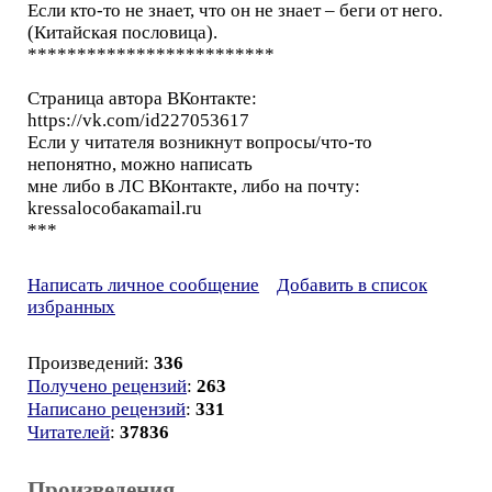
Если кто-то не знает, что он не знает – беги от него.
(Китайская пословица).
*************************
Страница автора ВКонтакте:
https://vk.com/id227053617
Если у читателя возникнут вопросы/что-то
непонятно, можно написать
мне либо в ЛС ВКонтакте, либо на почту:
kressaloсобакаmail.ru
***
Написать личное сообщение
Добавить в список
избранных
Произведений:
336
Получено рецензий
:
263
Написано рецензий
:
331
Читателей
:
37836
Произведения