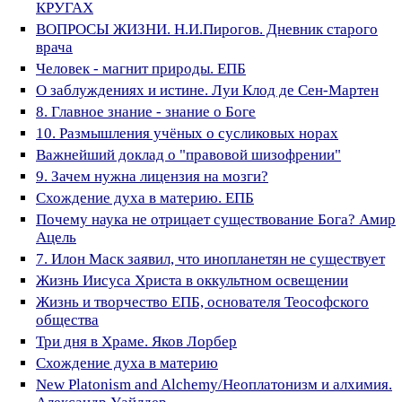
КРУГАХ
ВОПРОСЫ ЖИЗНИ. Н.И.Пирогов. Дневник старого
врача
Человек - магнит природы. ЕПБ
О заблуждениях и истине. Луи Клод де Сен-Мартен
8. Главное знание - знание о Боге
10. Размышления учёных о сусликовых норах
Важнейший доклад о "правовой шизофрении"
9. Зачем нужна лицензия на мозги?
Схождение духа в материю. ЕПБ
Почему наука не отрицает существование Бога? Амир
Ацель
7. Илон Маск заявил, что инопланетян не существует
Жизнь Иисуса Христа в оккультном освещении
Жизнь и творчество ЕПБ, основателя Теософского
общества
Три дня в Храме. Яков Лорбер
Схождение духа в материю
New Platonism and Alchemy/Неоплатонизм и алхимия.