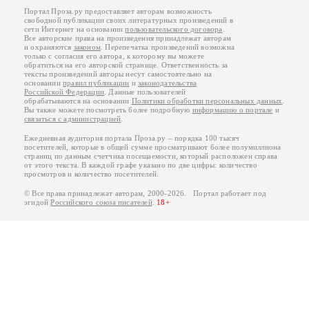
Портал Проза.ру предоставляет авторам возможность
свободной публикации своих литературных произведений в
сети Интернет на основании
пользовательского договора
.
Все авторские права на произведения принадлежат авторам
и охраняются
законом
. Перепечатка произведений возможна
только с согласия его автора, к которому вы можете
обратиться на его авторской странице. Ответственность за
тексты произведений авторы несут самостоятельно на
основании
правил публикации
и
законодательства
Российской Федерации
. Данные пользователей
обрабатываются на основании
Политики обработки персональных данных
.
Вы также можете посмотреть более подробную
информацию о портале
и
связаться с администрацией
.
Ежедневная аудитория портала Проза.ру – порядка 100 тысяч
посетителей, которые в общей сумме просматривают более полумиллиона
страниц по данным счетчика посещаемости, который расположен справа
от этого текста. В каждой графе указано по две цифры: количество
просмотров и количество посетителей.
© Все права принадлежат авторам, 2000-2026. Портал работает под
эгидой
Российского союза писателей
.
18+