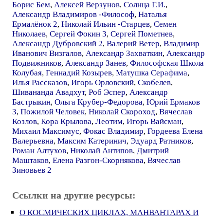
Борис Бем
,
Алексей Верзунов
,
Солнца Г.И.
,
Александр Владимиров -Философ
,
Наталья
Ермалёнок 2
,
Николай Ильин -Старцев
,
Семен
Николаев
,
Сергей Фокин 3
,
Сергей Пометнев
,
Александр Дубровский 2
,
Валерий Ветер
,
Владимир
Иванович Визгалов
,
Александр Захваткин
,
Александр
Подвижников
,
Александр Занев
,
Философская Школа
Колубая
,
Геннадий Козырев
,
Матушка Серафима
,
Илья Рассказов
,
Игорь Орловский
,
Скобелев
,
Шивананда Авадхут
,
Роб Эспер
,
Александр
Бастрыкин
,
Ольга Крубер-Федорова
,
Юрий Ермаков
3
,
Пожилой Человек
,
Николай Скороход
,
Вячеслав
Козлов
,
Кора Крылова
,
Леотим
,
Игорь Вайсман
,
Михаил Максимус
,
Фокас Владимир
,
Гордеева Елена
Валерьевна
,
Максим Катеринич
,
Эдуард Ратников
,
Роман Алтухов
,
Николай Антипов
,
Дмитрий
Маштаков
,
Елена Разгон-Скорнякова
,
Вячеслав
Зиновьев 2
Ссылки на другие ресурсы:
О КОСМИЧЕСКИХ ЦИКЛАХ, МАНВАНТАРАХ И