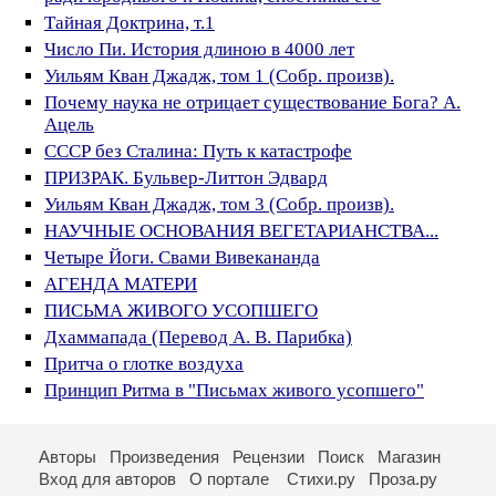
Тайная Доктрина, т.1
Число Пи. История длиною в 4000 лет
Уильям Кван Джадж, том 1 (Собр. произв).
Почему наука не отрицает существование Бога? А.
Ацель
СССР без Сталина: Путь к катастрофе
ПРИЗРАК. Бульвер-Литтон Эдвард
Уильям Кван Джадж, том 3 (Собр. произв).
НАУЧНЫЕ ОСНОВАНИЯ ВЕГЕТАРИАНСТВА...
Четыре Йоги. Свами Вивекананда
АГЕНДА МАТЕРИ
ПИСЬМА ЖИВОГО УСОПШЕГО
Дхаммапада (Перевод А. В. Парибка)
Притча о глотке воздуха
Принцип Ритма в "Письмах живого усопшего"
Авторы
Произведения
Рецензии
Поиск
Магазин
Вход для авторов
О портале
Стихи.ру
Проза.ру