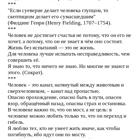
***
"Если суеверие делает человека глупцом, то
скептицизм делает его сумасшедшим"
(Филдинг Генри (Henry Fielding, 1707–1754).
***
Человек не достигает счастья не потому, что он его не
хочет, а потому, что он не знает в чём оно состоит.
Жизнь без испытаний — это не жизнь.
Для человека лучше испытать несправедливость, чем
совершить её.
Я знаю то, что ничего не знаю. Но многие не знают и
этого. (Сократ).
***
Человек – это канат, натянутый между животным и
сверхчеловеком, – канат над пропастью.
Опасно прохождение, опасно быть в пути, опасен
взор, обращённый назад, опасны страх и остановка.
В человеке важно то, что он мост, а не цель: в
человеке можно любить только то, что он переход и
гибель.
Я люблю тех, кто не умеет жить иначе, как чтобы
погибнуть, ибо идут они по мосту.