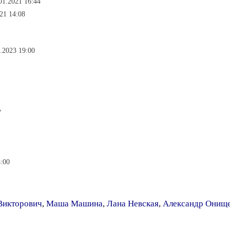
.01.2021 16:44
021 14:08
7.2023 19:00
7
8:00
Викторович
,
Маша Машина
,
Лана Невская
,
Александр Онищ