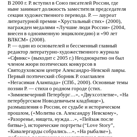
В 2000 г. Р. вступил в Союз писателей России, где
ныне занимает должность заместителя председателя
секции художественного перевода. Р. — лауреат
литературной премии «Хрустальный стих» (2000),
награжден медалями «Лучшие люди России» (2004,
внесен в одноименную энциклопедию) и «90 лет
ВЛКСМ» (2008).
Р. — один из основателей и бессменный главный
редактор литературно-художественного журнала
«Сфинкс» (выходит с 2005 г.) Неоднократно он был
членом жюри поэтических конкурсов в
Святодуховском центре Александро-Невской лавры.
Первый поэтический сборник Р. озаглавлен
«Негасимая Алампада» (СПб., 2000). Основные темы
поэзии Р. — стихи о родном городе (стих.
«Зимневечерний Петербург…», «Двухсотлетие», «На
петербургском Новодевичьем кладбище»),
размышления о России, ее судьбе и историческом
прошлом, («Молитва св. Александру Невскому»,
«Разоренье, нищета, нужда…», «Пейзаж после
битвы»), исторические портреты (“Love Story”,
«Кавалергарды собрались…», «На рыбалке»),