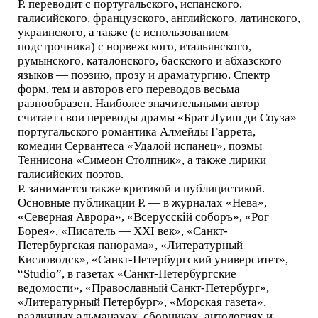
Р. переводит с португальского, испанского,
галисийского, французского, английского, латинского,
украинского, а также (с использованием
подстрочника) с норвежского, итальянского,
румынского, каталонского, баскского и абхазского
языков — поэзию, прозу и драматургию. Спектр
форм, тем и авторов его переводов весьма
разнообразен. Наиболее значительными автор
считает свои переводы драмы «Брат Луиш ди Соуза»
португальского романтика Алмейды Гаррета,
комедии Сервантеса «Удалой испанец», поэмы
Теннисона «Симеон Столпник», а также лирики
галисийских поэтов.
Р. занимается также критикой и публицистикой.
Основные публикации Р. — в журналах «Нева»,
«Северная Аврора», «Всерусскiй соборъ», «Рог
Борея», «Писатель — XXI век», «Санкт-
Петербургская панорама», «Литературный
Кисловодск», «Санкт-Петербургский университет»,
“Studio”, в газетах «Санкт-Петербургские
ведомости», «Православный Санкт-Петербург»,
«Литературный Петербург», «Морская газета»,
различных альманахах, сборниках, антологиях и