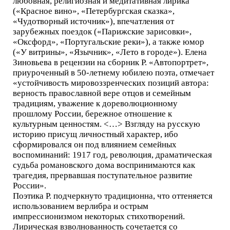
любовная, религиозная и медитативная лирика
(«Красное вино», «Петербургская сказка»,
«Чудотворный источник»), впечатления от
зарубежных поездок («Парижские зарисовки»,
«Оксфорд», «Португальские реки»), а также юмор
(«У витрины», «Язычник», «Лето в городе»). Елена
Зиновьева в рецензии на сборник Р. «Автопортрет»,
приуроченный в 50-летнему юбилею поэта, отмечает
«устойчивость мировоззренческих позиций автора:
верность православной вере отцов и семейным
традициям, уважение к дореволюционному
прошлому России, бережное отношение к
культурным ценностям. <…> Взгляду на русскую
историю присущ личностный характер, ибо
сформировался он под влиянием семейных
воспоминаний: 1917 год, революция, драматическая
судьба романовского дома воспринимаются как
трагедия, прервавшая поступательное развитие
России».
Поэтика Р. подчеркнуто традиционна, что оттеняется
использованием верлибра и острым
импрессионизмом некоторых стихотворений.
Лирическая взволнованность сочетается со