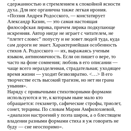
сдержанностью и стремлением к спокойной ясности
духа. Для нее органична также легкая ирония.
«Поэзия Андрея Родосского, — констатирует
Александр Казин, — это самая настоящая
философская лирика, причем лирика подкупающе
искренняя. Автор нигде не играет с читателем, не
“плетет словес” попусту и не зовет людей туда, куда
сам дороги не знает. Характернейшая особенность
стихов А. Родосского — их, выражаясь ученым
языком, антиномичность. Если он пишет о вере, то
часто на фоне сомнения; любовь в его описании —
чаще всего неразделенная, страдательная; уходящее
время жизни — уходит безвозвратно. <…> В его
творчестве есть высокий трагизм, но нет ни грана
уныния».
Наряду с привычными стихотворными формами
используются и те, к которым ныне мало кто
обращается: гекзаметр, сафические строфы, триолет,
сонет, терцины. По словам Марии Амфилохиевой,
«диапазон настроений у поэта широк, а о блестящем
владении разными формами стиха я уж говорить не
буду — сие неоспоримо».