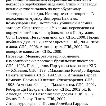
некоторых зарубежных изданиях. Стихи и переводы
неоднократно читались по петербургскому
телевидению и радио. Некоторые стихотворения Р.
положены на музыку Виктором Панченко,
Коммунарой Пак, Светланой Дубининой и самим
автором. Стихотворение «У храма» переведено на
португальский язык и опубликовано в Португалии.
Соч.: Поэзия: Негасимая лампада. СПб., 2000. Плоды
любимых дум. 2002. Глагол времен. СПб., 2004. Лики
и лица. СПб., 2006. Автопортрет. СПб., 2007. На
повороте наших лет. СПб., 2009.
Переводы: Медаль, револьвер и сомнение.
Юмористические рассказы бразильских писателей.
СПб., 1993. Поле цветов. Португальская поэзия XIX
— XX веков. СПб., 1994. Максимино Качейро Варела.
Память изгнания. СПб., 1997. Ж. Б. Алмейда Гаррет.
Камоэнс. Поэма в 10 песнях. Стихотворения. СПб.,
1998. Асунсьон Форкада. Палая листва. СПб., 2001.
Роберто Ди Паскуале. Намеки. СПб.:, 2002. Ж. Б.
Алмейда Гаррет. Исторические драмы. СПб, 2003.
Жулиу Рибейру. Плоть. СПб., 2007.
Литературоведение: Поэзия Алмейды Гаррета.