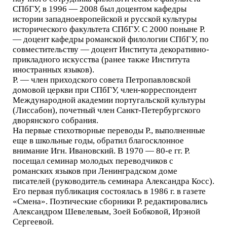
СПбГУ, в 1996 — 2008 был доцентом кафедры
истории западноевропейской и русской культуры
исторического факультета СПбГУ. С 2000 поныне Р.
— доцент кафедры романской филологии СПбГУ, по
совместительству — доцент Института декоративно-
прикладного искусства (ранее также Института
иностранных языков).
Р. — член приходского совета Петропавловской
домовой церкви при СПбГУ, член-корреспондент
Международной академии португальской культуры
(Лиссабон), почетный член Санкт-Петербургского
дворянского собрания.
На первые стихотворные переводы Р., выполненные
еще в школьные годы, обратил благосклонное
внимание Игн. Ивановский. В 1970 — 80-е гг. Р.
посещал семинар молодых переводчиков с
романских языков при Ленинградском доме
писателей (руководитель семинара Александра Косс).
Его первая публикация состоялась в 1986 г. в газете
«Смена». Поэтические сборники Р. редактировались
Александром Шевелевым, Зоей Бобковой, Ирэной
Сергеевой.