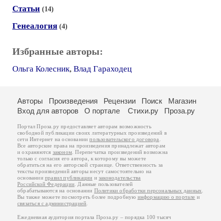
Статьи
(14)
Генеалогия
(4)
Избранные авторы:
Ольга Колесник
,
Влад Гараходец
Авторы
Произведения
Рецензии
Поиск
Магазин
Вход для авторов
О портале
Стихи.ру
Проза.ру
Портал Проза.ру предоставляет авторам возможность
свободной публикации своих литературных произведений в
сети Интернет на основании
пользовательского договора
.
Все авторские права на произведения принадлежат авторам
и охраняются
законом
. Перепечатка произведений возможна
только с согласия его автора, к которому вы можете
обратиться на его авторской странице. Ответственность за
тексты произведений авторы несут самостоятельно на
основании
правил публикации
и
законодательства
Российской Федерации
. Данные пользователей
обрабатываются на основании
Политики обработки персональных данных
.
Вы также можете посмотреть более подробную
информацию о портале
и
связаться с администрацией
.
Ежедневная аудитория портала Проза.ру – порядка 100 тысяч