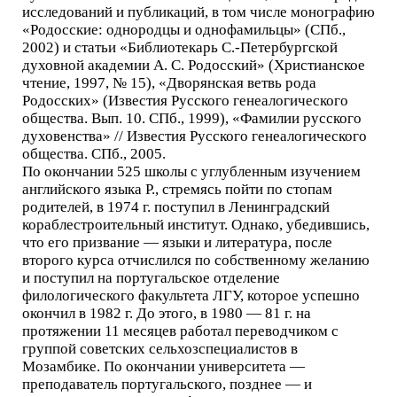
исследований и публикаций, в том числе монографию
«Родосские: однородцы и однофамильцы» (СПб.,
2002) и статьи «Библиотекарь С.-Петербургской
духовной академии А. С. Родосский» (Христианское
чтение, 1997, № 15), «Дворянская ветвь рода
Родосских» (Известия Русского генеалогического
общества. Вып. 10. СПб., 1999), «Фамилии русского
духовенства» // Известия Русского генеалогического
общества. СПб., 2005.
По окончании 525 школы с углубленным изучением
английского языка Р., стремясь пойти по стопам
родителей, в 1974 г. поступил в Ленинградский
кораблестроительный институт. Однако, убедившись,
что его призвание — языки и литература, после
второго курса отчислился по собственному желанию
и поступил на португальское отделение
филологического факультета ЛГУ, которое успешно
окончил в 1982 г. До этого, в 1980 — 81 г. на
протяжении 11 месяцев работал переводчиком с
группой советских сельхозспециалистов в
Мозамбике. По окончании университета —
преподаватель португальского, позднее — и