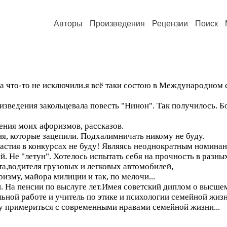
Авторы
Произведения
Рецензии
Поиск
за что-то не исключили.я всё таки состою в Международном
зведения закольцевала повесть "Нинон". Так получилось. Бо
ения моих афоризмов, рассказов.
я, которые зацепили. Подхалимничать никому не буду.
астия в конкурсах не буду! Являясь неоднократным номинанто
 Не "летун". Хотелось испытать себя на прочность в разны
та,водителя грузовых и легковых автомобилей,
изму, майора милиции и так, по мелочи...
. На пенсии по выслуге лет.Имея советский диплом о высше
ьной работе и учитель по этике и психологии семейной жизни
гу примериться с современными нравами семейной жизни...