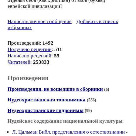
отделяя себя (как христиан) от азов (буквы)
еврейской цивилизации?
Написать личное сообщение
Добавить в список
избранных
Произведений:
1492
Получено рецензий
:
511
Написано рецензий
:
55
Читателей
:
253833
Произведения
Произведения, не вошедшие в сборники
(6)
Иудеохристианская топонимика
(536)
Иудеохристианские гидронимы
(99)
Иудейское содержание национальной культуры
Л. Цальман Библ. представления о естествознании
-