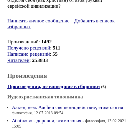
отделяя себя (как христиан) от азов (буквы)
еврейской цивилизации?
Написать личное сообщение
Добавить в список
избранных
Произведений:
1492
Получено рецензий
:
511
Написано рецензий
:
55
Читателей
:
253833
Произведения
Произведения, не вошедшие в сборники
(6)
Иудеохристианская топонимика
Аахен, нем. Aachen священнодействие, этимология
-
философия, 12.07.2013 09:54
Абабково - деревни, этимология
- философия, 13.02.2021
15:05