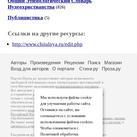
Общий Этимологический Словарь
Иудеохристианства
(826)
Публицистика
(5)
Ссылки на другие ресурсы:
http://www.chitalnya.ru/edit.php
Авторы
Произведения
Рецензии
Поиск
Магазин
Вход для авторов
О портале
Стихи.ру
Проза.ру
Портал Проза.ру предоставляет авторам возможность
свободной публикации своих литературных произведений в
сети Интернет на основании
пользовательского договора
.
Все авторские права на произведения принадлежат авторам
и охраняются
законом
. Перепечатка произведений возможна
Мы используем файлы cookie
только с согласия его автора, к которому вы можете
обратиться на его авторской странице. Ответственность за
для улучшения работы сайта.
тексты произведений авторы несут самостоятельно на
Оставаясь на сайте, вы
основании
правил публикации
и
законодательства
Российской Федерации
. Данные пользователей
соглашаетесь с условиями
обрабатываются на основании
Политики обработки персональных данных
.
использования файлов cookies.
Вы также можете посмотреть более подробную
информацию о портале
и
связаться с администрацией
.
Чтобы ознакомиться с
Политикой обработки
Ежедневная аудитория портала Проза.ру – порядка 100 тысяч