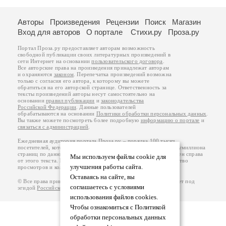
Авторы
Произведения
Рецензии
Поиск
Магазин
Вход для авторов
О портале
Стихи.ру
Проза.ру
Портал Проза.ру предоставляет авторам возможность
свободной публикации своих литературных произведений в
сети Интернет на основании
пользовательского договора
.
Все авторские права на произведения принадлежат авторам
и охраняются
законом
. Перепечатка произведений возможна
только с согласия его автора, к которому вы можете
обратиться на его авторской странице. Ответственность за
тексты произведений авторы несут самостоятельно на
основании
правил публикации
и
законодательства
Российской Федерации
. Данные пользователей
обрабатываются на основании
Политики обработки персональных данных
.
Вы также можете посмотреть более подробную
информацию о портале
и
связаться с администрацией
.
Ежедневная аудитория портала Проза.ру – порядка 100 тысяч
посетителей, которые в общей сумме просматривают более полумиллиона
страниц по данным счетчика посещаемости, который расположен справа
Мы используем файлы cookie для
от этого текста. В каждой графе указано по две цифры: количество
улучшения работы сайта.
просмотров и количество посетителей.
Оставаясь на сайте, вы
© Все права принадлежат авторам, 2000-2026. Портал работает под
соглашаетесь с условиями
эгидой
Российского союза писателей
.
18+
использования файлов cookies.
Чтобы ознакомиться с Политикой
обработки персональных данных