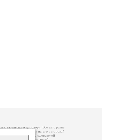
льзовательского договора
. Все авторские
у вы можете обратиться на его авторской
й Федерации
. Данные пользователей
е
и
связаться с администрацией
.