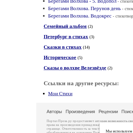
Берегами Волхова - 5. Водопол
- стихот
Берегами Волхова. Перунов день
- сти
Берегами Волхова. Водокрес
- стихотво
Семейный альбом
(2)
Петербург в стихах
(3)
Сказки в стихах
(14)
Историческое
(5)
Сказы о волхве Велезвёзде
(2)
Ссылки на другие ресурсы:
Мои Стихи
Авторы
Произведения
Рецензии
Поис
Портал Проза.ру предоставляет авторам возможность св
права на произведения принадлежат авторам и охраняют
странице. Ответственность за тексты произведений авто
Мы используем ф
обрабатываются на основании
Политики обработки перс