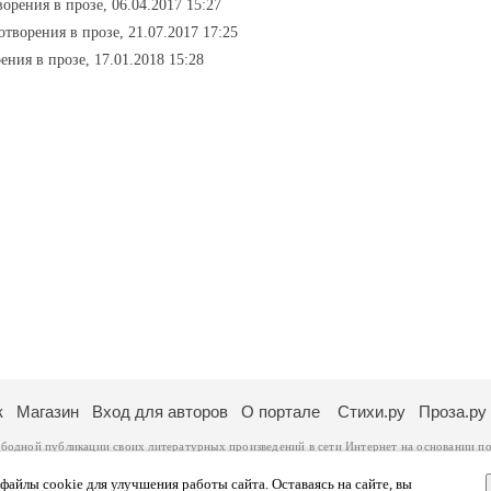
ворения в прозе, 06.04.2017 15:27
хотворения в прозе, 21.07.2017 17:25
рения в прозе, 17.01.2018 15:28
к
Магазин
Вход для авторов
О портале
Стихи.ру
Проза.ру
ободной публикации своих литературных произведений в сети Интернет на основании
по
ся
законом
. Перепечатка произведений возможна только с согласия его автора, к котором
ры несут самостоятельно на основании
правил публикации
и
законодательства Российско
айлы cookie для улучшения работы сайта. Оставаясь на сайте, вы
ональных данных
. Вы также можете посмотреть более подробную
информацию о портал