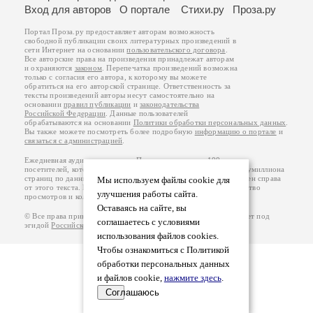
Вход для авторов
О портале
Стихи.ру
Проза.ру
Портал Проза.ру предоставляет авторам возможность
свободной публикации своих литературных произведений в
сети Интернет на основании
пользовательского договора
.
Все авторские права на произведения принадлежат авторам
и охраняются
законом
. Перепечатка произведений возможна
только с согласия его автора, к которому вы можете
обратиться на его авторской странице. Ответственность за
тексты произведений авторы несут самостоятельно на
основании
правил публикации
и
законодательства
Российской Федерации
. Данные пользователей
обрабатываются на основании
Политики обработки персональных данных
.
Вы также можете посмотреть более подробную
информацию о портале
и
связаться с администрацией
.
Ежедневная аудитория портала Проза.ру – порядка 100 тысяч
посетителей, которые в общей сумме просматривают более полумиллиона
страниц по данным счетчика посещаемости, который расположен справа
Мы используем файлы cookie для
от этого текста. В каждой графе указано по две цифры: количество
улучшения работы сайта.
просмотров и количество посетителей.
Оставаясь на сайте, вы
© Все права принадлежат авторам, 2000-2026. Портал работает под
соглашаетесь с условиями
эгидой
Российского союза писателей
.
18+
использования файлов cookies.
Чтобы ознакомиться с Политикой
обработки персональных данных
и файлов cookie,
нажмите здесь
.
Соглашаюсь