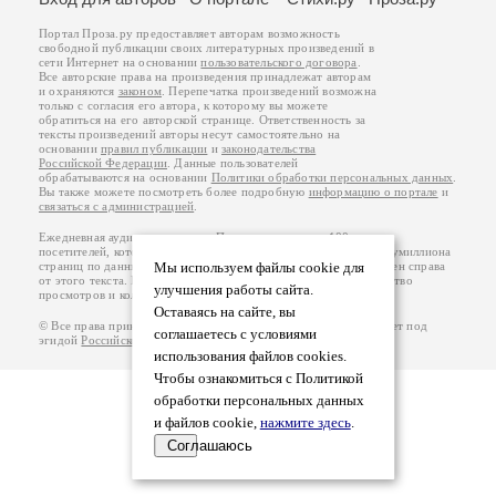
Портал Проза.ру предоставляет авторам возможность
свободной публикации своих литературных произведений в
сети Интернет на основании
пользовательского договора
.
Все авторские права на произведения принадлежат авторам
и охраняются
законом
. Перепечатка произведений возможна
только с согласия его автора, к которому вы можете
обратиться на его авторской странице. Ответственность за
тексты произведений авторы несут самостоятельно на
основании
правил публикации
и
законодательства
Российской Федерации
. Данные пользователей
обрабатываются на основании
Политики обработки персональных данных
.
Вы также можете посмотреть более подробную
информацию о портале
и
связаться с администрацией
.
Ежедневная аудитория портала Проза.ру – порядка 100 тысяч
посетителей, которые в общей сумме просматривают более полумиллиона
Мы используем файлы cookie для
страниц по данным счетчика посещаемости, который расположен справа
от этого текста. В каждой графе указано по две цифры: количество
улучшения работы сайта.
просмотров и количество посетителей.
Оставаясь на сайте, вы
© Все права принадлежат авторам, 2000-2026. Портал работает под
соглашаетесь с условиями
эгидой
Российского союза писателей
.
18+
использования файлов cookies.
Чтобы ознакомиться с Политикой
обработки персональных данных
и файлов cookie,
нажмите здесь
.
Соглашаюсь