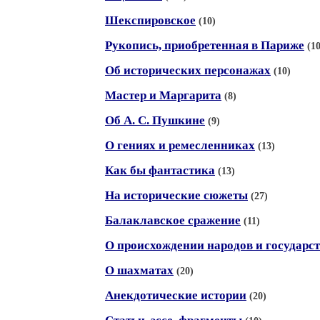
Шекспировское
(10)
Рукопись, приобретенная в Париже
(10
Об исторических персонажах
(10)
Мастер и Маргарита
(8)
Об А. С. Пушкине
(9)
О гениях и ремесленниках
(13)
Как бы фантастика
(13)
На исторические сюжеты
(27)
Балаклавское сражение
(11)
О происхождении народов и государс
О шахматах
(20)
Анекдотические истории
(20)