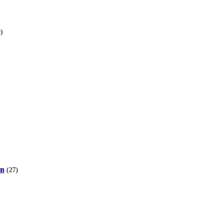
)
тв
(27)