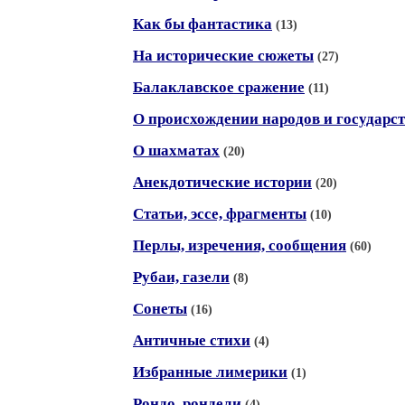
Как бы фантастика
(13)
На исторические сюжеты
(27)
Балаклавское сражение
(11)
О происхождении народов и государс
О шахматах
(20)
Анекдотические истории
(20)
Статьи, эссе, фрагменты
(10)
Перлы, изречения, сообщения
(60)
Рубаи, газели
(8)
Сонеты
(16)
Античные стихи
(4)
Избранные лимерики
(1)
Рондо, рондели
(4)