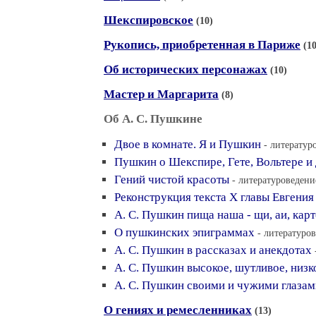
Шекспировское
(10)
Рукопись, приобретенная в Париже
(10
Об исторических персонажах
(10)
Мастер и Маргарита
(8)
Об А. С. Пушкине
Двое в комнате. Я и Пушкин
- литератур
Пушкин о Шекспире, Гете, Вольтере и
Гений чистой красоты
- литературоведени
Реконструкция текста X главы Евгения
А. С. Пушкин пища наша - щи, аи, кар
О пушкинских эпиграммах
- литературов
А. С. Пушкин в рассказах и анекдотах
А. С. Пушкин высокое, шутливое, низк
А. С. Пушкин своими и чужими глазам
О гениях и ремесленниках
(13)