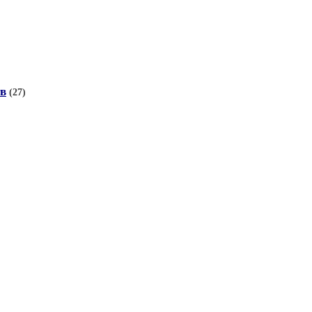
тв
(27)