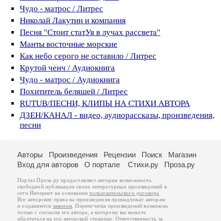
Чудо - матрос / Литрес
Николай Лакутин и компания
Песня "Стоит статУя в лучах рассвета"
Манты восточные морские
Как небо серого не оставило / Литрес
Крутой ченч / Аудиокнига
Чудо - матрос / Аудиокнига
Похититель беляшей / Литрес
RUTUB/ПЕСНИ, КЛИПЫ НА СТИХИ АВТОРА
ДЗЕН/КАНАЛ - видео, аудиорассказы, произведения,
песни
Авторы
Произведения
Рецензии
Поиск
Магазин
Вход для авторов
О портале
Стихи.ру
Проза.ру
Портал Проза.ру предоставляет авторам возможность
свободной публикации своих литературных произведений в
сети Интернет на основании
пользовательского договора
.
Все авторские права на произведения принадлежат авторам
и охраняются
законом
. Перепечатка произведений возможна
только с согласия его автора, к которому вы можете
обратиться на его авторской странице. Ответственность за