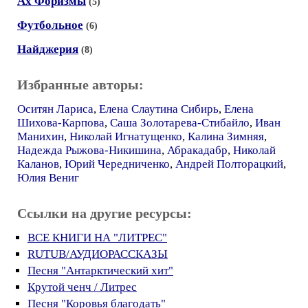
Ах Форизмы
(5)
Футбольное
(6)
Найджерия
(8)
Избранные авторы:
Оситян Лариса
,
Елена Слаутина Сибирь
,
Елена
Шихова-Карпова
,
Саша Золотарева-Стибайло
,
Иван
Манихин
,
Николай Игнатущенко
,
Калина Зимняя
,
Надежда Рыжова-Никишина
,
Абракадабр
,
Николай
Каланов
,
Юрий Чередниченко
,
Андрей Полторацкий
,
Юлия Вениг
Ссылки на другие ресурсы:
ВСЕ КНИГИ НА "ЛИТРЕС"
RUTUB/АУДИОРАССКАЗЫ
Песня "Антарктический хит"
Крутой ченч / Литрес
Песня "Коровья благодать"