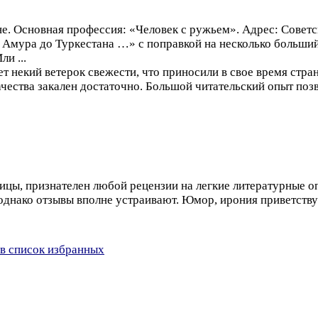
не. Основная профессия: «Человек с ружьем». Адрес: Совет
т Амура до Туркестана …» с поправкой на несколько больш
и ...
ет некий ветерок свежести, что приносили в свое время стр
качества закален достаточно. Большой читательский опыт поз
ницы, признателен любой рецензии на легкие литературные 
днако отзывы вполне устраивают. Юмор, ирония приветствуют
в список избранных