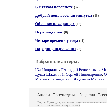
В мягком переплете
(37)
Добрый день веселая минутка
(13)
Об огнях пожарищах
(18)
Неравнодушие
(8)
Четыре времени у года
(11)
Пародии, подражания
(8)
Избранные авторы:
Юл Ниврадов
,
Геннадий Решетников
,
Ми
Душа Шахини 1
,
Сергей Пивоваренко
,
О
Михаил Леонидович
,
Людмила Марава
,
Авторы
Произведения
Рецензии
Поис
Портал Проза.ру предоставляет авторам возможность св
права на произведения принадлежат авторам и охраняют