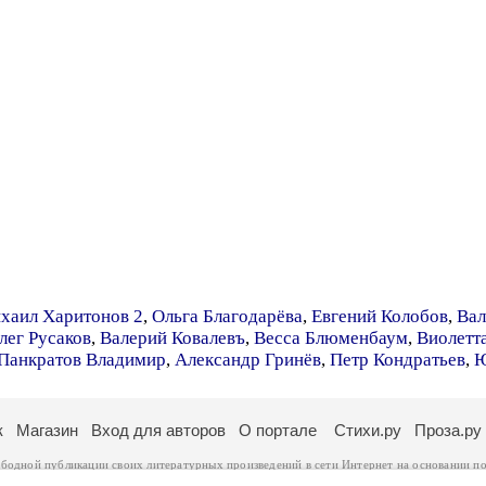
хаил Харитонов 2
,
Ольга Благодарёва
,
Евгений Колобов
,
Вал
лег Русаков
,
Валерий Ковалевъ
,
Весса Блюменбаум
,
Виолетт
Панкратов Владимир
,
Александр Гринёв
,
Петр Кондратьев
,
Ю
к
Магазин
Вход для авторов
О портале
Стихи.ру
Проза.ру
ободной публикации своих литературных произведений в сети Интернет на основании
по
ся
законом
. Перепечатка произведений возможна только с согласия его автора, к котором