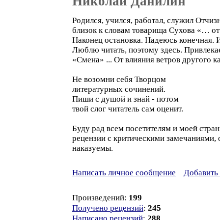
Николай Данилин
Родился, учился, работал, служил Отчиз
близок к словам товарища Сухова «… о
Наконец остановка. Надеюсь конечная. Ил
Люблю читать, поэтому здесь. Привлека
«Смена» ... От влияния ветров другого 
Не возомни себя Творцом
литературных сочинений.
Пиши с душой и знай - потом
твой слог читатель сам оценит.
Буду рад всем посетителям и моей стра
рецензии с критическими замечаниями, о
наказуемы.
Написать личное сообщение
Добавить 
Произведений:
199
Получено рецензий
:
245
Написано рецензий
:
288