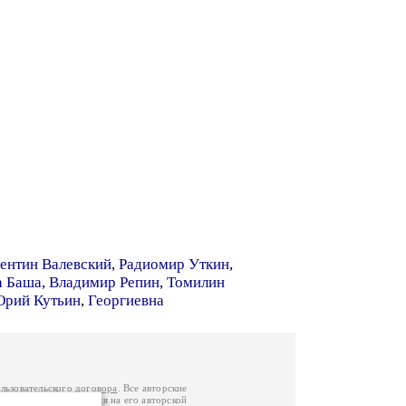
ентин Валевский
,
Радиомир Уткин
,
а Баша
,
Владимир Репин
,
Томилин
рий Кутьин
,
Георгиевна
льзовательского договора
. Все авторские
у вы можете обратиться на его авторской