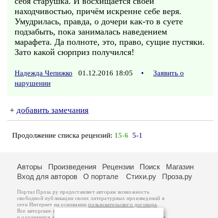
себя старушка. И восхищается своей
находчивостью, причём искренне себе веря.
Умудрилась, правда, о дочери как-то в суете
подзабыть, пока занималась наведением
марафета. Да полноте, это, право, сущие пустяки.
Зато какой сюрприз получился!
Надежда Чепижко
01.12.2016 18:05
•
Заявить о
нарушении
+
добавить замечания
Продолжение списка рецензий:
15-6
5-1
Авторы
Произведения
Рецензии
Поиск
Магазин
Вход для авторов
О портале
Стихи.ру
Проза.ру
Портал Проза.ру предоставляет авторам возможность
свободной публикации своих литературных произведений в
сети Интернет на основании
пользовательского договора
.
Все авторские права на произведения принадлежат авторам
и охраняются
законом
. Перепечатка произведений возможна