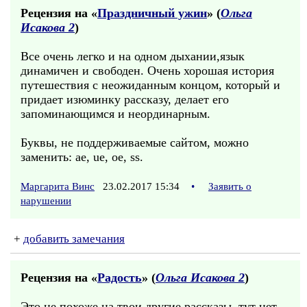
Рецензия на «
Праздничный ужин
» (
Ольга
Исакова 2
)
Все очень легко и на одном дыхании,язык
динамичен и свободен. Очень хорошая история
путешествия с неожиданным концом, который и
придает изюминку рассказу, делает его
запоминающимся и неординарным.
Буквы, не поддерживаемые сайтом, можно
заменить: ae, ue, oe, ss.
Маргарита Винс
23.02.2017 15:34
•
Заявить о
нарушении
+
добавить замечания
Рецензия на «
Радость
» (
Ольга Исакова 2
)
Это не похоже на твои другие рассказы, тут нет