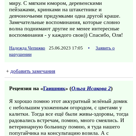
миру. С мягким юмором, деревенскими
пейзажами, кринками на штакетнике и
девчоночьими придумками одна другой краше.
Замечательные воспоминания, которые словно
волна поднимают другие не менее интересные
воспоминания - у каждого свои)) Спасибо, Оля!
Надежда Чепижко
25.06.2023 17:05
•
Заявить о
нарушении
+
добавить замечания
Рецензия на «
Гаишник
» (
Ольга Исакова 2
)
Я хорошо помню этот аккуратный зелёный домик
с небольшим ухоженным огородом, с цветами у
калитки. Тогда все ещё были живы-здоровы, тогда
радовались встречам, помню, много смеялись. И
ветеринарную больницу помню, я туда нашего
попугайчика на консультацию возила. А с