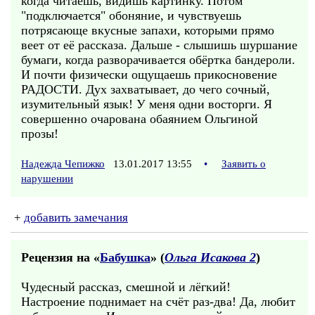
когда читаешь, видишь картинку. Потом
"подключается" обоняние, и чувствуешь
потрясающе вкусные запахи, которыми прямо
веет от её рассказа. Дальше - слышишь шуршание
бумаги, когда разворачивается обёртка бандероли.
И почти физически ощущаешь прикосновение
РАДОСТИ. Дух захватывает, до чего сочный,
изумительный язык! У меня одни восторги. Я
совершенно очарована обаянием Ольгиной
прозы!
Надежда Чепижко
13.01.2017 13:55
•
Заявить о
нарушении
+
добавить замечания
Рецензия на «
Бабушка
» (
Ольга Исакова 2
)
Чудесный рассказ, смешной и лёгкий!
Настроение поднимает на счёт раз-два! Да, любит