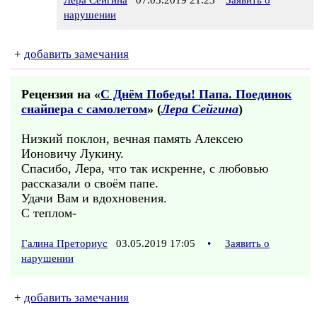
Лера Сейгина
07.05.2019 21:23
Заявить о
нарушении
+
добавить замечания
Рецензия на «
С Днём Победы! Папа. Поединок
снайпера с самолетом
» (
Лера Сейгина
)
Низкий поклон, вечная память Алексею
Ионовичу Лукину.
Спасибо, Лера, что так искренне, с любовью
рассказали о своём папе.
Удачи Вам и вдохновения.
С теплом-
Галина Преториус
03.05.2019 17:05
•
Заявить о
нарушении
+
добавить замечания