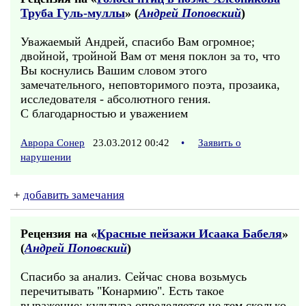
Труба Гуль-муллы
» (
Андрей Поповский
)
Уважаемый Андрей, спасибо Вам огромное;
двойной, тройной Вам от меня поклон за то, что
Вы коснулись Вашим словом этого
замечательного, неповторимого поэта, прозаика,
исследователя - абсолютного гения.
С благодарностью и уважением
Аврора Сонер
23.03.2012 00:42
•
Заявить о
нарушении
+
добавить замечания
Рецензия на «
Красные пейзажи Исаака Бабеля
»
(
Андрей Поповский
)
Спасибо за анализ. Сейчас снова возьмусь
перечитывать "Конармию". Есть такое
выражение: культура определяется не тем сколько