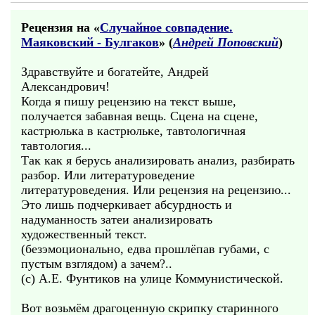
Рецензия на «
Случайное совпадение.
Маяковский - Булгаков
» (
Андрей Поповский
)
Здравствуйте и богатейте, Андрей
Александрович!
Когда я пишу рецензию на текст выше,
получается забавная вещь. Сцена на сцене,
кастрюлька в кастрюльке, тавтологичная
тавтология...
Так как я берусь анализировать анализ, разбирать
разбор. Или литературоведение
литературоведения. Или рецензия на рецензию...
Это лишь подчеркивает абсурдность и
надуманность затеи анализировать
художественный текст.
(безэмоционально, едва прошлёпав губами, с
пустым взглядом) а зачем?..
(с) А.Е. Фунтиков на улице Коммунистической.
Вот возьмём драгоценную скрипку старинного