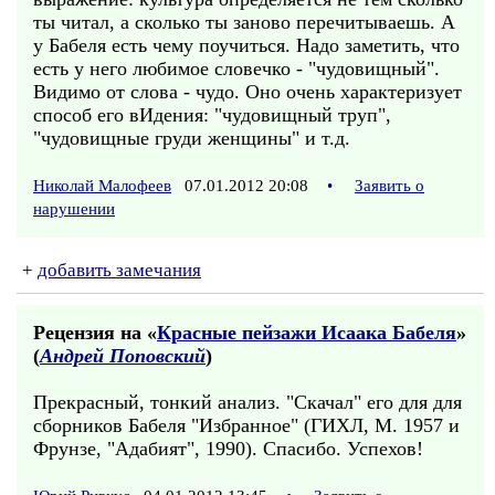
ты читал, а сколько ты заново перечитываешь. А
у Бабеля есть чему поучиться. Надо заметить, что
есть у него любимое словечко - "чудовищный".
Видимо от слова - чудо. Оно очень характеризует
способ его вИдения: "чудовищный труп",
"чудовищные груди женщины" и т.д.
Николай Малофеев
07.01.2012 20:08
•
Заявить о
нарушении
+
добавить замечания
Рецензия на «
Красные пейзажи Исаака Бабеля
»
(
Андрей Поповский
)
Прекрасный, тонкий анализ. "Скачал" его для для
сборников Бабеля "Избранное" (ГИХЛ, М. 1957 и
Фрунзе, "Адабият", 1990). Спасибо. Успехов!