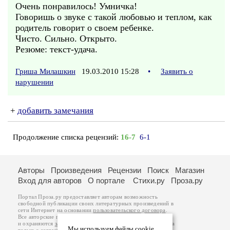
Очень понравилось! Умничка!
Говоришь о звуке с такой любовью и теплом, как
родитель говорит о своем ребенке.
Чисто. Сильно. Открыто.
Резюме: текст-удача.
Гриша Милашкин
19.03.2010 15:28
•
Заявить о
нарушении
+
добавить замечания
Продолжение списка рецензий:
16-7
6-1
Авторы
Произведения
Рецензии
Поиск
Магазин
Вход для авторов
О портале
Стихи.ру
Проза.ру
Портал Проза.ру предоставляет авторам возможность
свободной публикации своих литературных произведений в
сети Интернет на основании
пользовательского договора
.
Все авторские права на произведения принадлежат авторам
и охраняются
законом
. Перепечатка произведений возможна
Мы используем файлы cookie