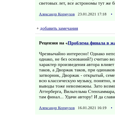
световых лет, все астрономы тут же 
Александр Кормухов
23.01.2021 17:18
•
+
добавить замечания
Рецензия на «
Проблема финала в ж
Чрезвычайно интересно! Однако непол
однако, не без оснований!) считаю в
характер произведения автора влияе
таков, а Дворжак таков, при одинако
затворник, Дворжак - открытый, семе
всю классическую музыку, понятно, 
выводы тоже невозможны. Зато возмож
Аттерберга, Вильгельма Стенхаммара,
там финал... Удачи автору! И да сла
Александр Кормухов
16.01.2021 16:19
•