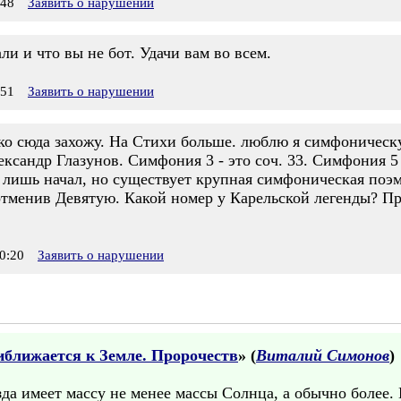
:48
Заявить о нарушении
ли и что вы не бот. Удачи вам во всем.
:51
Заявить о нарушении
дко сюда захожу. На Стихи больше. люблю я симфоническу
ександр Глазунов. Симфония 3 - это соч. 33. Симфония 5 
н лишь начал, но существует крупная симфоническая поэм
 отменив Девятую. Какой номер у Карельской легенды? Пра
0:20
Заявить о нарушении
иближается к Земле. Пророчеств
» (
Виталий Симонов
)
зда имеет массу не менее массы Солнца, а обычно более. 