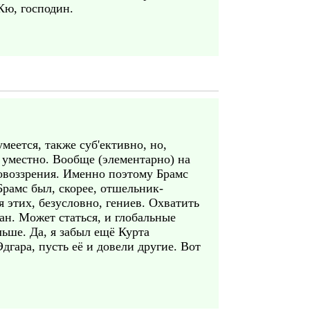
Кю, господин.
еется, также суб'ективно, но,
 уместно. Вообще (элементарно) на
ровоззрения. Именно поэтому Брамс
рамс был, скорее, отшельник-
 этих, безусловно, гениев. Охватить
н. Может статься, и глобальные
ьше. Да, я забыл ещё Курта
дгара, пусть её и довели другие. Вот