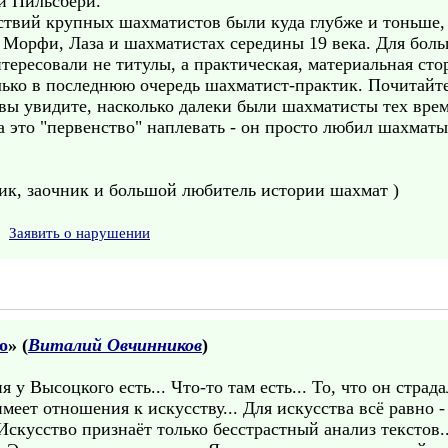
й Пильсбери.
твий крупных шахматистов были куда глубже и тоньше, ч
 Морфи, Лаза и шахматистах середины 19 века. Для бол
тересовали не титулы, а практическая, материальная сто
лько в последнюю очередь шахматист-практик. Почитайт
ы увидите, насколько далеки были шахматисты тех времё
 это "первенство" наплевать - он просто любил шахматы
ник, заочник и большой любитель истории шахмат )
Заявить о нарушении
о
» (
Виталий Овчинников
)
ия у Высоцкого есть... Что-то там есть... То, что он страд
 имеет отношения к искусству... Для искусства всё равно 
 Искусство признаёт только бесстрастный анализ текстов.