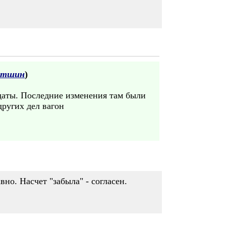
летшин
)
даты. Последние изменения там были
других дел вагон
вно. Насчет "забыла" - согласен.