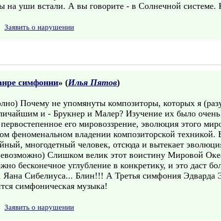
бы на уши встали. А вы говорите - в Солнечной системе. 
Заявить о нарушении
анре симфонии
» (
Илья Пятов
)
но) Почему не упомянуты композиторы, которых я (разум
еличайшим и - Брукнер и Малер? Изучение их было очень
т первостепенное его мировоззрение, эволюция этого ми
вом феноменальном владении композиторской техникой. Б
йный, многодетный человек, отсюда и вытекает эволюция
невозможно) Слишком велик этот воистину Мировой Океа
но бесконечное углубление в конкретику, и это даст бол
 Яана Сибелиуса... Блин!!! А Третья симфония Эдварда Э
вится симфоническая музыка!
Заявить о нарушении