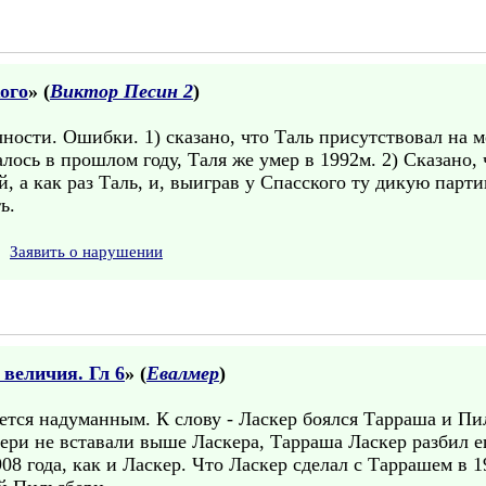
ого
» (
Виктор Песин 2
)
чности. Ошибки. 1) сказано, что Таль присутствовал на 
алось в прошлом году, Таля же умер в 1992м. 2) Сказано,
 а как раз Таль, и, выиграв у Спасского ту дикую парти
ь.
Заявить о нарушении
величия. Гл 6
» (
Евалмер
)
яется надуманным. К слову - Ласкер боялся Тарраша и П
ери не вставали выше Ласкера, Тарраша Ласкер разбил е
08 года, как и Ласкер. Что Ласкер сделал с Таррашем в 