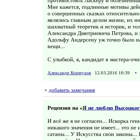
противостоять Ласкеру и болезненны
Мне кажется, подлинные мотивы дейс
о совершенных сказках относительно
являлись главным делом жизни, их ин
шахматный теоретик и историк, и то
Александра Дмитриевича Петрова, и в
Адольфу Андерсену уж точно было на
вещи...
С улыбкой, я, кандидат в мастера-оч
Александр Кормухов
12.03.2016 10:39
•
+
добавить замечания
Рецензия на «
Я не люблю Высоцког
И всё же я не согласен... Искорка ген
никакого значения не имеет... это не
сатаны... У Искусства свои законы...