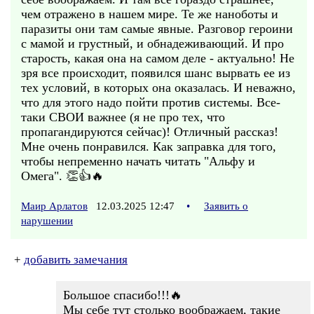
чем отражено в нашем мире. Те же наноботы и
паразиты они там самые явные. Разговор героини
с мамой и грустный, и обнадеживающий. И про
старость, какая она на самом деле - актуально! Не
зря все происходит, появился шанс вырвать ее из
тех условий, в которых она оказалась. И неважно,
что для этого надо пойти против системы. Все-
таки СВОИ важнее (я не про тех, что
пропагандируются сейчас)! Отличный рассказ!
Мне очень понравился. Как заправка для того,
чтобы непременно начать читать "Альфу и
Омега". 👏👍🔥
Маир Арлатов
12.03.2025 12:47
•
Заявить о
нарушении
+
добавить замечания
Большое спасибо!!!🔥
Мы себе тут столько воображаем, такие