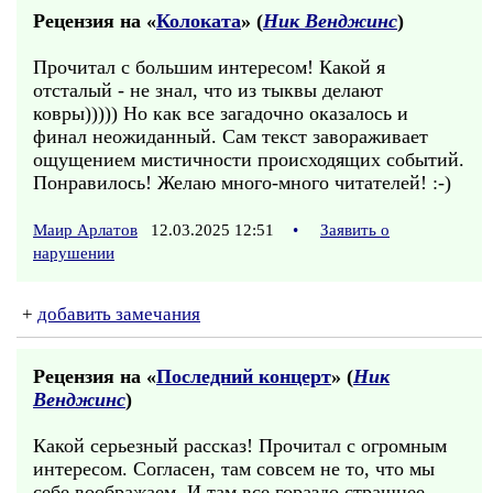
Рецензия на «
Колоката
» (
Ник Венджинс
)
Прочитал с большим интересом! Какой я
отсталый - не знал, что из тыквы делают
ковры))))) Но как все загадочно оказалось и
финал неожиданный. Сам текст завораживает
ощущением мистичности происходящих событий.
Понравилось! Желаю много-много читателей! :-)
Маир Арлатов
12.03.2025 12:51
•
Заявить о
нарушении
+
добавить замечания
Рецензия на «
Последний концерт
» (
Ник
Венджинс
)
Какой серьезный рассказ! Прочитал с огромным
интересом. Согласен, там совсем не то, что мы
себе воображаем. И там все гораздо страшнее,