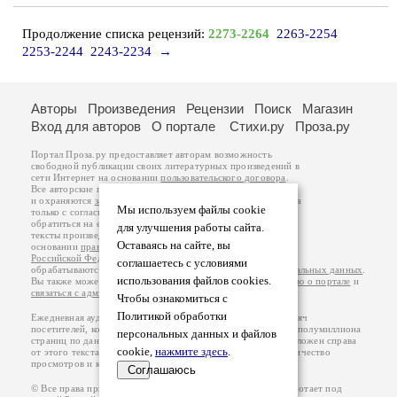
Продолжение списка рецензий:
2273-2264
2263-2254
2253-2244
2243-2234
→
Авторы
Произведения
Рецензии
Поиск
Магазин
Вход для авторов
О портале
Стихи.ру
Проза.ру
Портал Проза.ру предоставляет авторам возможность
свободной публикации своих литературных произведений в
сети Интернет на основании
пользовательского договора
.
Все авторские права на произведения принадлежат авторам
и охраняются
законом
. Перепечатка произведений возможна
Мы используем файлы cookie
только с согласия его автора, к которому вы можете
обратиться на его авторской странице. Ответственность за
для улучшения работы сайта.
тексты произведений авторы несут самостоятельно на
Оставаясь на сайте, вы
основании
правил публикации
и
законодательства
Российской Федерации
. Данные пользователей
соглашаетесь с условиями
обрабатываются на основании
Политики обработки персональных данных
.
использования файлов cookies.
Вы также можете посмотреть более подробную
информацию о портале
и
связаться с администрацией
.
Чтобы ознакомиться с
Политикой обработки
Ежедневная аудитория портала Проза.ру – порядка 100 тысяч
посетителей, которые в общей сумме просматривают более полумиллиона
персональных данных и файлов
страниц по данным счетчика посещаемости, который расположен справа
cookie,
нажмите здесь
.
от этого текста. В каждой графе указано по две цифры: количество
просмотров и количество посетителей.
Соглашаюсь
© Все права принадлежат авторам, 2000-2026. Портал работает под