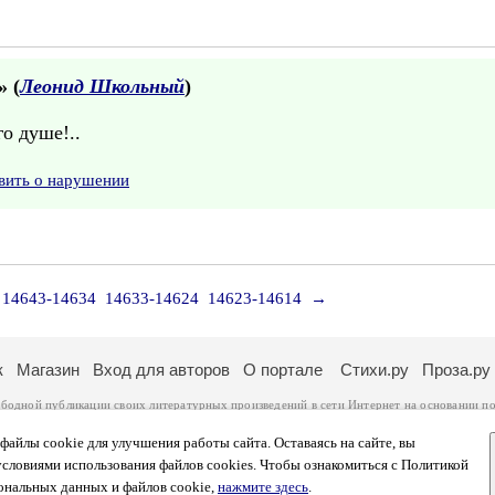
» (
Леонид Школьный
)
о душе!..
вить о нарушении
14643-14634
14633-14624
14623-14614
→
к
Магазин
Вход для авторов
О портале
Стихи.ру
Проза.ру
ободной публикации своих литературных произведений в сети Интернет на основании
по
ся
законом
. Перепечатка произведений возможна только с согласия его автора, к котором
ры несут самостоятельно на основании
правил публикации
и
законодательства Российско
айлы cookie для улучшения работы сайта. Оставаясь на сайте, вы
ональных данных
. Вы также можете посмотреть более подробную
информацию о портал
условиями использования файлов cookies. Чтобы ознакомиться с Политикой
тысяч посетителей, которые в общей сумме просматривают более полумиллиона страниц 
ональных данных и файлов cookie,
нажмите здесь
.
афе указано по две цифры: количество просмотров и количество посетителей.