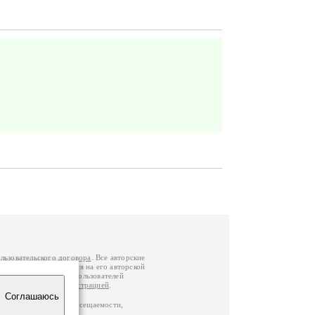
льзовательского договора
. Все авторские
у вы можете обратиться на его авторской
й Федерации
. Данные пользователей
е
и
связаться с администрацией
.
Соглашаюсь
по данным счетчика посещаемости,