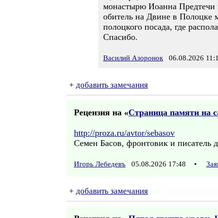
монастырю Иоанна Предтечи в
обитель на Двине в Полоцке м
полоцкого посада, где распол
Спасибо.
Василий Азоронок
06.08.2026 11:
+
добавить замечания
Рецензия на «
Страница памяти на са
http://proza.ru/avtor/sebasov
Семен Басов, фронтовик и писатель д
Игорь Лебедевъ
05.08.2026 17:48
•
Зая
+
добавить замечания