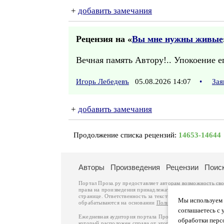
+
добавить замечания
Рецензия на «
Вы мне нужны живые
Вечная память Автору!.. Упокоение ег
Игорь Лебедевъ
05.08.2026 14:07
•
Зая
+
добавить замечания
Продолжение списка рецензий:
14653-14644
Авторы
Произведения
Рецензии
Поис
Портал Проза.ру предоставляет авторам возможность св
права на произведения принадлежат авторам и охраняют
странице. Ответственность за тексты произведений авто
Мы используем ф
обрабатываются на основании
Политики обработки перс
соглашаетесь с 
Ежедневная аудитория портала Проза.ру – порядка 100 
обработки перс
который расположен справа от этого текста. В каждой гр