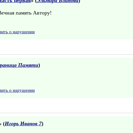
Часть первая
» (
Эльмира Блинова
)
Вечная память Автору!
вить о нарушении
раница Памяти
)
вить о нарушении
» (
Игорь Иванов 7
)