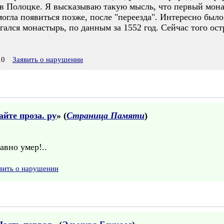
 Полоцке. Я высказываю такую мысль, что первый монаст
огла появиться позже, после "переезда". Интересно был
агался монастырь, по данным за 1552 год. Сейчас того ос
10
Заявить о нарушении
йте проза. ру
» (
Страница Памяти
)
авно умер!..
вить о нарушении