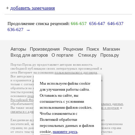
+
добавить замечания
Продолжение списка рецензий:
666-657
656-647
646-637
636-627
→
Авторы
Произведения
Рецензии
Поиск
Магазин
Вход для авторов
О портале
Стихи.ру
Проза.ру
Портал Проза.ру предоставляет авторам возможность
свободной публикации своих литературных произведений в
сети Интернет на основании
пользовательского договора
.
Все авторские права на произведения принадлежат авторам
и охраняются
законом
. Перепечатка произведений возможна
Мы используем файлы cookie
только с согласия его автора, к которому вы можете
обратиться на его авторской странице. Ответственность за
для улучшения работы сайта.
тексты произведений авторы несут самостоятельно на
Оставаясь на сайте, вы
основании
правил публикации
и
законодательства
Российской Федерации
. Данные пользователей
соглашаетесь с условиями
обрабатываются на основании
Политики обработки персональных данных
.
использования файлов cookies.
Вы также можете посмотреть более подробную
информацию о портале
и
связаться с администрацией
.
Чтобы ознакомиться с
Политикой обработки
Ежедневная аудитория портала Проза.ру – порядка 100 тысяч
посетителей, которые в общей сумме просматривают более полумиллиона
персональных данных и файлов
страниц по данным счетчика посещаемости, который расположен справа
cookie,
нажмите здесь
.
от этого текста. В каждой графе указано по две цифры: количество