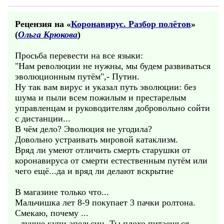
Рецензия на «
Коронавирус. Разбор полётов
»
(
Ольга Крюкова
)
Просьба перевести на все языки:
"Нам революции не нужны, мы будем развиваться
эволюционным путём",- Путин.
Ну так вам вирус и указал путь эволюции: без
шума и пыли всем пожилым и престарелым
управленцам и руководителям добровольно сойти
с дистанции...
В чём дело? Эволюция не угодила?
Довольно устраивать мировой катаклизм.
Вряд ли умеют отличить смерть старушки от
коронавируса от смерти естественным путём или
чего ещё...да и вряд ли делают вскрытие
В магазине только что...
Мальчишка лет 8-9 покупает 3 пачки ролтона.
Смекаю, почему ...
- лучше купи апельсин. Ты плохо питаешься.