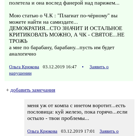
полетела и она вослед фанерой над парижем...
Мою статью о Ч.К : "Плагиат по-чёрному" вы
можете найти на самиздате...
ДЕМОКРАТИЯ...СТО ЗНАЧИТ И ОСТАЛЬНОЕ
КРИТИКОВАТЬ МОЖНО, А ЧК - СВЯТОЕ...НЕ
ТРОЖЬ
а мне по барабану, барабану...пусть им будет
аналогично
Ольга Крюкова
03.12.2019 16:47
•
Заявить о
нарушении
+
добавить замечания
меня уж от компа с инетом воротит...есть
пословица: куй железо, пока горячо...если
остыло - твои проблемы...
Ольга Крюкова
03.12.2019 17:01
Заявить о