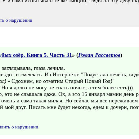
 Я и сама испытываю те же эмоции, глядя на эту девушку.
ить о нарушении
бых озёр. Книга 5. Часть 31
» (
Роман Рассветов
)
 заглядывала, глаза лечила.
екдот и смеялась. Из Интернета: "Подустала печень, водк
род! - Сдохнем, но отметим Старый Новый Год!"
Но я долго не могу не спать ночью, а тем более есть))).
, это не слышала даже. Ох, а это 15 января мамин день 
е очень и сама такая милая. Но сейчас мы все переживаем
мой друг. Писать мне будет некогда, едем к дочери, поэ
явить о нарушении