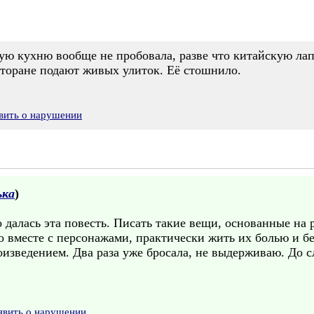
кую кухню вообще не пробовала, разве что китайскую ла
есторане подают живых улиток. Её стошнило.
вить о нарушении
ька
)
о далась эта повесть. Писать такие вещи, основанные на
о вместе с персонажами, практически жить их болью и б
оизведением. Два раза уже бросала, не выдерживаю. До с
явить о нарушении