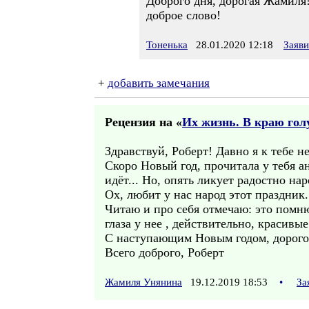
Доброго дня, дорогая Жамиля!
доброе слово!
Тоненька
28.01.2020 12:18
Заяв
+
добавить замечания
Рецензия на «
Их жизнь. В краю голу
Здравствуй, Роберт! Давно я к тебе не
Скоро Новый год, прочитала у тебя ан
идёт... Но, опять ликует радостно на
Ох, любит у нас народ этот праздник. 
Читаю и про себя отмечаю: это помню
глаза у нее , действительно, красивы
С наступающим Новым годом, дорогой 
Всего доброго, Роберт
Жамиля Унянина
19.12.2019 18:53
•
За