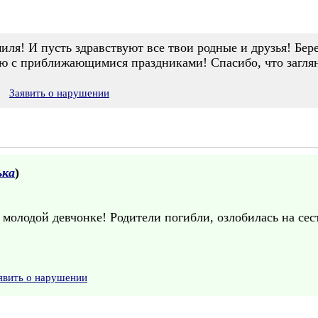
ля! И пусть здравствуют все твои родные и друзья! Берег
ю с приближающимися праздниками! Спасибо, что загляну
Заявить о нарушении
ька
)
молодой девчонке! Родители погибли, озлобилась на сест
явить о нарушении