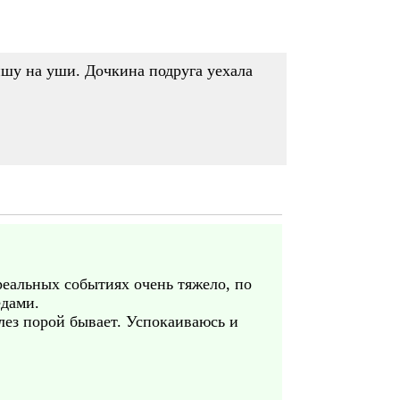
пшу на уши. Дочкина подруга уехала
 реальных событиях очень тяжело, по
едами.
лез порой бывает. Успокаиваюсь и