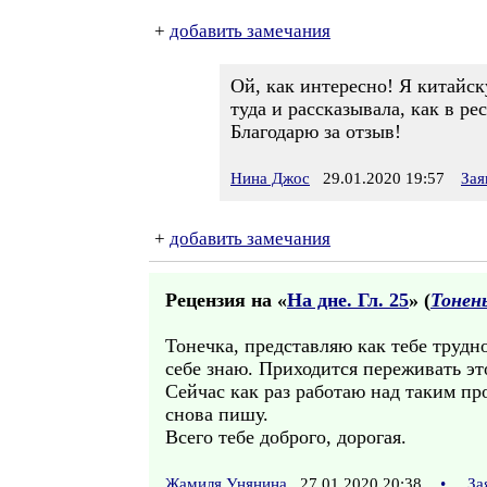
+
добавить замечания
Ой, как интересно! Я китайс
туда и рассказывала, как в р
Благодарю за отзыв!
Нина Джос
29.01.2020 19:57
Зая
+
добавить замечания
Рецензия на «
На дне. Гл. 25
» (
Тонен
Тонечка, представляю как тебе трудн
себе знаю. Приходится переживать эт
Сейчас как раз работаю над таким пр
снова пишу.
Всего тебе доброго, дорогая.
Жамиля Унянина
27.01.2020 20:38
•
За