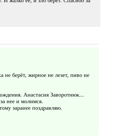
 И жалко ее, и зло берет. Спасибо за
а не берёт, жирное не лезет, пиво не
рождения. Анастасия Заворотнюк...
 за нее и молимся.
тому заранее поздравляю.