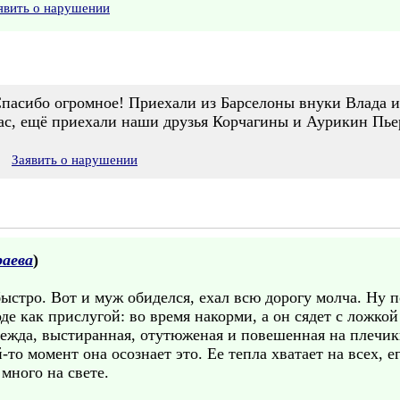
явить о нарушении
пасибо огромное! Приехали из Барселоны внуки Влада и 
ас, ещё приехали наши друзья Корчагины и Аурикин Пьер
Заявить о нарушении
аева
)
ыстро. Вот и муж обиделся, ехал всю дорогу молча. Ну 
е как прислугой: во время накорми, а он сядет с ложкой
одежда, выстиранная, отутюженая и повешенная на плечик
то момент она осознает это. Ее тепла хватает на всех, е
много на свете.