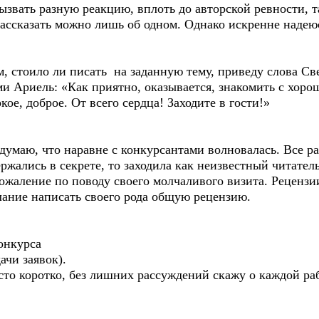
ызвать разную реакцию, вплоть до авторской ревности, т
ассказать можно лишь об одном. Однако искренне надеюс
ом, стоило ли писать на заданную тему, приведу слова С
ми Ариель: «Как приятно, оказывается, знакомить с хор
кое, доброе. От всего сердца! Заходите в гости!»
 думаю, что наравне с конкурсантами волновалась. Все 
ржались в секрете, то заходила как неизвестный читател
ожаление по поводу своего молчаливого визита. Рецензи
лание написать своего рода общую рецензию.
онкурса
ачи заявок).
то коротко, без лишних рассуждений скажу о каждой рабо