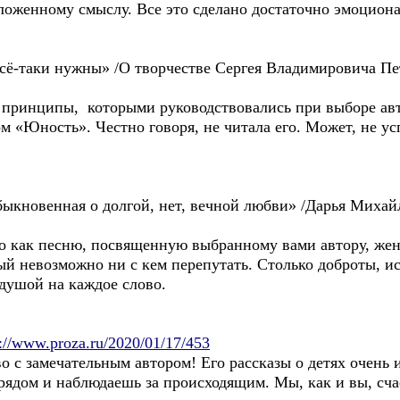
ложенному смыслу. Все это сделано достаточно эмоциона
сё-таки нужны» /О творчестве Сергея Владимировича Пе
 принципы, которыми руководствовались при выборе авто
 «Юность». Честно говоря, не читала его. Может, не усп
быкновенная о долгой, нет, вечной любви» /Дарья Михай
о как песню, посвященную выбранному вами автору, же
ый невозможно ни с кем перепутать. Столько доброты, и
 душой на каждое слово.
p://www.proza.ru/2020/01/17/453
о с замечательным автором! Его рассказы о детях очень 
 рядом и наблюдаешь за происходящим. Мы, как и вы, сча