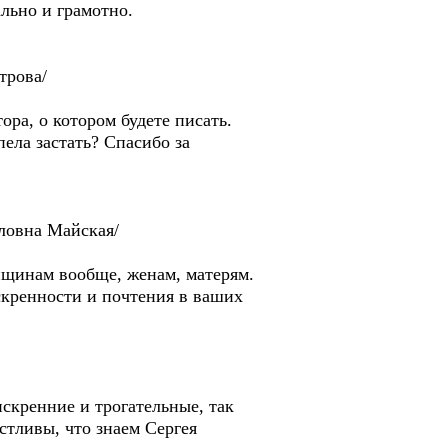
льно и грамотно.
трова/
ра, о котором будете писать.
ела застать? Спасибо за
ловна Майская/
нщинам вообще, женам, матерям.
скренности и почтения в ваших
искренние и трогательные, так
стливы, что знаем Сергея