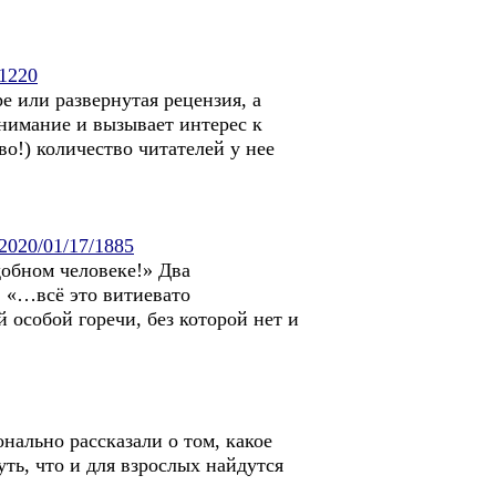
/1220
е или развернутая рецензия, а
внимание и вызывает интерес к
о!) количество читателей у нее
u/2020/01/17/1885
добном человеке!» Два
. «…всё это витиевато
й особой горечи, без которой нет и
нально рассказали о том, какое
ть, что и для взрослых найдутся