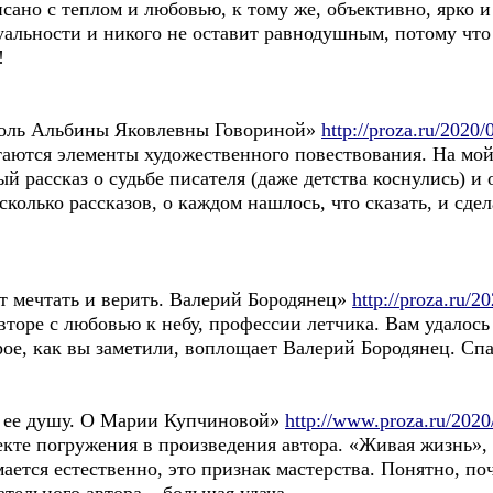
исано с теплом и любовью, к тому же, объективно, ярко 
туальности и никого не оставит равнодушным, потому что
!
 боль Альбины Яковлевны Говориной»
http://proza.ru/2020/
аются элементы художественного повествования. На мой 
 рассказ о судьбе писателя (даже детства коснулись) и 
колько рассказов, о каждом нашлось, что сказать, и сде
т мечтать и верить. Валерий Бородянец»
http://proza.ru/2
вторе с любовью к небу, профессии летчика. Вам удалос
рое, как вы заметили, воплощает Валерий Бородянец. Сп
 ее душу. О Марии Купчиновой»
http://www.proza.ru/2020
кте погружения в произведения автора. «Живая жизнь», 
ается естественно, это признак мастерства. Понятно, по