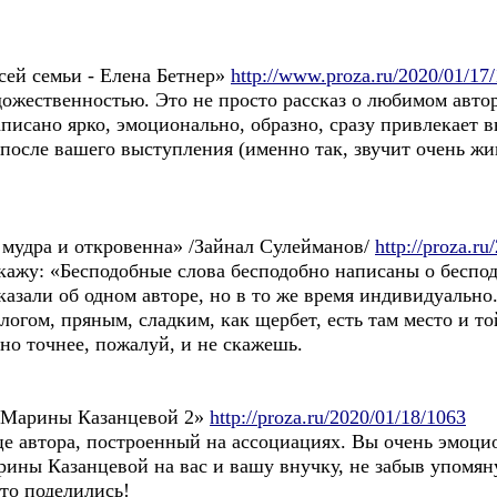
сей семьи - Елена Бетнер»
http://www.proza.ru/2020/01/17
ожественностью. Это не просто рассказ о любимом автор
писано ярко, эмоционально, образно, сразу привлекает 
после вашего выступления (именно так, звучит очень жив
мудра и откровенна» /Зайнал Сулейманов/
http://proza.r
кажу: «Бесподобные слова бесподобно написаны о беспо
казали об одном авторе, но в то же время индивидуально
огом, пряным, сладким, как щербет, есть там место и то
 но точнее, пожалуй, и не скажешь.
и Марины Казанцевой 2»
http://proza.ru/2020/01/18/1063
е автора, построенный на ассоциациях. Вы очень эмоцио
ины Казанцевой на вас и вашу внучку, не забыв упомяну
то поделились!