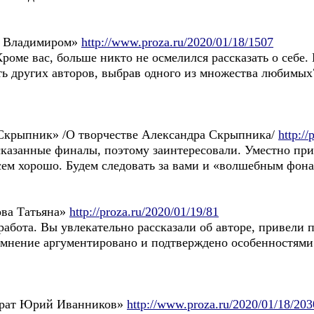
д Владимиром»
http://www.proza.ru/2020/01/18/1507
роме вас, больше никто не осмелился рассказать о себе.
ь других авторов, выбрав одного из множества любимых?
Скрыпник» /О творчестве Александра Скрыпника/
http:/
азанные финалы, поэтому заинтересовали. Уместно прив
сем хорошо. Будем следовать за вами и «волшебным фона
ова Татьяна»
http://proza.ru/2020/01/19/81
 работа. Вы увлекательно рассказали об авторе, привел
е мнение аргументировано и подтверждено особенностями
брат Юрий Иванников»
http://www.proza.ru/2020/01/18/203