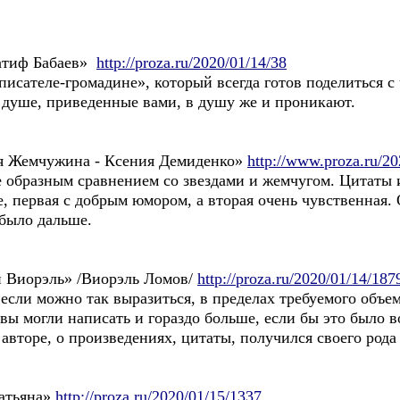
атиф Бабаев»
http://proza.ru/2020/01/14/38
исателе-громадине», который всегда готов поделиться с
 душе, приведенные вами, в душу же и проникают.
ая Жемчужина - Ксения Демиденко»
http://www.proza.ru/2
е образным сравнением со звездами и жемчугом. Цитаты
, первая с добрым юмором, а вторая очень чувственная.
 было дальше.
 Виорэль» /Виорэль Ломов/
http://proza.ru/2020/01/14/187
если можно так выразиться, в пределах требуемого объем
 вы могли написать и гораздо больше, если бы это было 
 авторе, о произведениях, цитаты, получился своего рода
Татьяна»
http://proza.ru/2020/01/15/1337