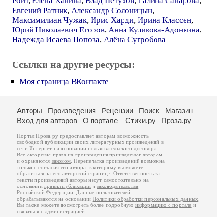
Ройт
,
Елена Ханина
,
Влад Петухов
,
Галина Санарова
,
Евгений Ратник
,
Александр Солоницын
,
Максимилиан Чужак
,
Ирис Харди
,
Ирина Классен
,
Юрий Николаевич Егоров
,
Анна Куликова-Адонкина
,
Надежда Исаева Попова
,
Алёна Сугробова
Ссылки на другие ресурсы:
Моя страница ВКонтакте
Авторы
Произведения
Рецензии
Поиск
Магазин
Вход для авторов
О портале
Стихи.ру
Проза.ру
Портал Проза.ру предоставляет авторам возможность
свободной публикации своих литературных произведений в
сети Интернет на основании
пользовательского договора
.
Все авторские права на произведения принадлежат авторам
и охраняются
законом
. Перепечатка произведений возможна
только с согласия его автора, к которому вы можете
обратиться на его авторской странице. Ответственность за
тексты произведений авторы несут самостоятельно на
основании
правил публикации
и
законодательства
Российской Федерации
. Данные пользователей
обрабатываются на основании
Политики обработки персональных данных
.
Вы также можете посмотреть более подробную
информацию о портале
и
связаться с администрацией
.