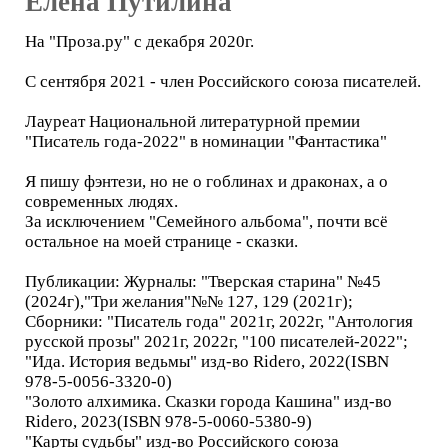
Елена Путилина
На "Проза.ру" с декабря 2020г.
С сентября 2021 - член Российского союза писателей.
Лауреат Национальной литературной премии
"Писатель года-2022" в номинации "Фантастика"
Я пишу фэнтези, но не о гоблинах и драконах, а о
современных людях.
За исключением "Семейного альбома", почти всё
остальное на моей странице - сказки.
Публикации: Журналы: "Тверская старина" №45
(2024г),"Три желания"№№ 127, 129 (2021г);
Сборники: "Писатель года" 2021г, 2022г, "Антология
русской прозы" 2021г, 2022г, "100 писателей-2022";
"Ида. История ведьмы" изд-во Ridero, 2022(ISBN
978-5-0056-3320-0)
"Золото алхимика. Сказки города Кашина" изд-во
Ridero, 2023(ISBN 978-5-0060-5380-9)
"Карты судьбы" изд-во Российского союза