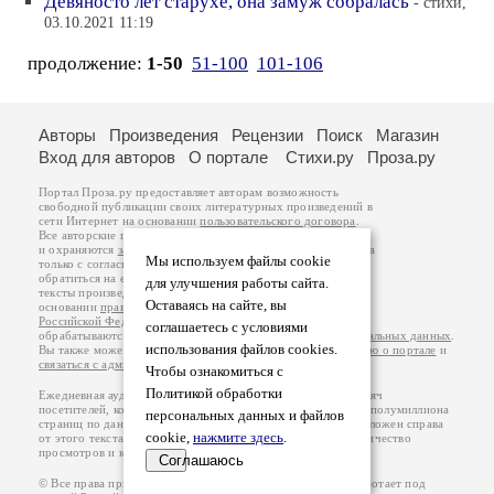
Девяносто лет старухе, она замуж собралась
- стихи,
03.10.2021 11:19
продолжение:
1-50
51-100
101-106
Авторы
Произведения
Рецензии
Поиск
Магазин
Вход для авторов
О портале
Стихи.ру
Проза.ру
Портал Проза.ру предоставляет авторам возможность
свободной публикации своих литературных произведений в
сети Интернет на основании
пользовательского договора
.
Все авторские права на произведения принадлежат авторам
и охраняются
законом
. Перепечатка произведений возможна
Мы используем файлы cookie
только с согласия его автора, к которому вы можете
обратиться на его авторской странице. Ответственность за
для улучшения работы сайта.
тексты произведений авторы несут самостоятельно на
Оставаясь на сайте, вы
основании
правил публикации
и
законодательства
Российской Федерации
. Данные пользователей
соглашаетесь с условиями
обрабатываются на основании
Политики обработки персональных данных
.
использования файлов cookies.
Вы также можете посмотреть более подробную
информацию о портале
и
связаться с администрацией
.
Чтобы ознакомиться с
Политикой обработки
Ежедневная аудитория портала Проза.ру – порядка 100 тысяч
посетителей, которые в общей сумме просматривают более полумиллиона
персональных данных и файлов
страниц по данным счетчика посещаемости, который расположен справа
cookie,
нажмите здесь
.
от этого текста. В каждой графе указано по две цифры: количество
просмотров и количество посетителей.
Соглашаюсь
© Все права принадлежат авторам, 2000-2026. Портал работает под