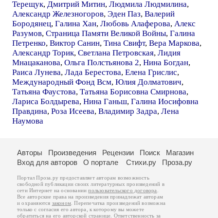
Терещук
,
Дмитрий Митин
,
Людмила Людмилина
,
Александр Железногоров
,
Эден Паз
,
Валерий
Бородянец
,
Галина Хан
,
Любовь Алаферова
,
Алекс
Разумов
,
Страница Памяти Великой Войны
,
Галина
Петренко
,
Виктор Санин
,
Тина Свифт
,
Вера Маркова
,
Александр Торик
,
Светлана Петровская
,
Лидия
Мнацаканова
,
Ольга Полстьянова 2
,
Нина Богдан
,
Раиса Лунева
,
Лада Берестова
,
Елена Грислис
,
Международный Фонд Всм
,
Юлия Долматович
,
Татьяна Фаустова
,
Татьяна Борисовна Смирнова
,
Лариса Болдырева
,
Нина Ганьш
,
Галина Иосифовна
Правдина
,
Роза Исеева
,
Владимир Задра
,
Лена
Наумова
Авторы
Произведения
Рецензии
Поиск
Магазин
Вход для авторов
О портале
Стихи.ру
Проза.ру
Портал Проза.ру предоставляет авторам возможность
свободной публикации своих литературных произведений в
сети Интернет на основании
пользовательского договора
.
Все авторские права на произведения принадлежат авторам
и охраняются
законом
. Перепечатка произведений возможна
только с согласия его автора, к которому вы можете
обратиться на его авторской странице. Ответственность за