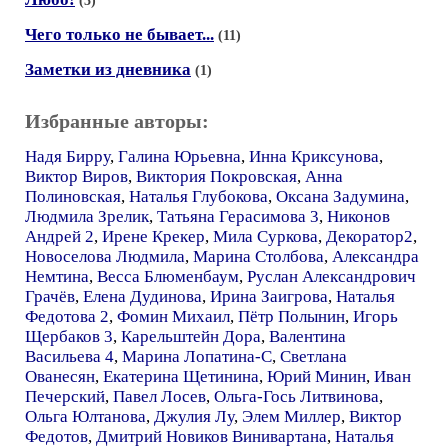
(3)
Чего только не бывает...
(11)
Заметки из дневника
(1)
Избранные авторы:
Надя Бирру
,
Галина Юрьевна
,
Инна Криксунова
,
Виктор Виров
,
Виктория Покровская
,
Анна
Полиновская
,
Наталья Глубокова
,
Оксана Задумина
,
Людмила Зрелик
,
Татьяна Герасимова 3
,
Никонов
Андрей 2
,
Ирене Крекер
,
Мила Суркова
,
Декоратор2
,
Новоселова Людмила
,
Марина Столбова
,
Александра
Немтина
,
Весса Блюменбаум
,
Руслан Александрович
Грачёв
,
Елена Дудинова
,
Ирина Заигрова
,
Наталья
Федотова 2
,
Фомин Михаил
,
Пётр Полынин
,
Игорь
Щербаков 3
,
Карельштейн Дора
,
Валентина
Васильева 4
,
Марина Лопатина-С
,
Светлана
Ованесян
,
Екатерина Щетинина
,
Юрий Минин
,
Иван
Печерский
,
Павел Лосев
,
Ольга-Гось Литвинова
,
Ольга Юлтанова
,
Джулия Лу
,
Элем Миллер
,
Виктор
Федотов
,
Дмитрий Новиков Винивартана
,
Наталья