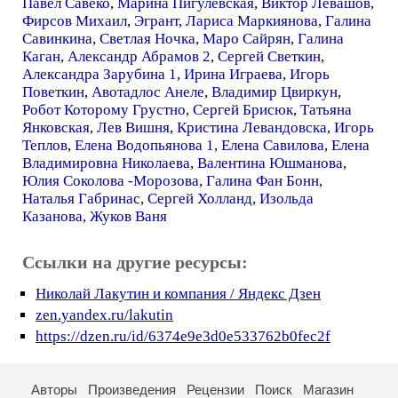
Павел Савеко
,
Марина Пигулевская
,
Виктор Левашов
,
Фирсов Михаил
,
Эгрант
,
Лариса Маркиянова
,
Галина
Савинкина
,
Светлая Ночка
,
Маро Сайрян
,
Галина
Каган
,
Александр Абрамов 2
,
Сергей Светкин
,
Александра Зарубина 1
,
Ирина Играева
,
Игорь
Поветкин
,
Авотадлос Анеле
,
Владимир Цвиркун
,
Робот Которому Грустно
,
Сергей Брисюк
,
Татьяна
Янковская
,
Лев Вишня
,
Кристина Левандовска
,
Игорь
Теплов
,
Елена Водопьянова 1
,
Елена Савилова
,
Елена
Владимировна Николаева
,
Валентина Юшманова
,
Юлия Соколова -Морозова
,
Галина Фан Бонн
,
Наталья Габринас
,
Сергей Холланд
,
Изольда
Казанова
,
Жуков Ваня
Ссылки на другие ресурсы:
Николай Лакутин и компания / Яндекс Дзен
zen.yandex.ru/lakutin
https://dzen.ru/id/6374e9e3d0e533762b0fec2f
Авторы
Произведения
Рецензии
Поиск
Магазин