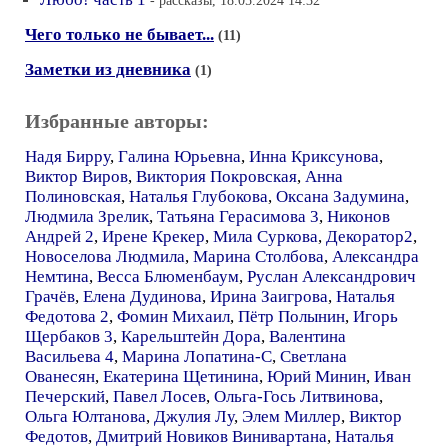
- рассказы, 18.05.2024 14:32
Чего только не бывает...
(11)
Заметки из дневника
(1)
Избранные авторы:
Надя Бирру
,
Галина Юрьевна
,
Инна Криксунова
,
Виктор Виров
,
Виктория Покровская
,
Анна
Полиновская
,
Наталья Глубокова
,
Оксана Задумина
,
Людмила Зрелик
,
Татьяна Герасимова 3
,
Никонов
Андрей 2
,
Ирене Крекер
,
Мила Суркова
,
Декоратор2
,
Новоселова Людмила
,
Марина Столбова
,
Александра
Немтина
,
Весса Блюменбаум
,
Руслан Александрович
Грачёв
,
Елена Дудинова
,
Ирина Заигрова
,
Наталья
Федотова 2
,
Фомин Михаил
,
Пётр Полынин
,
Игорь
Щербаков 3
,
Карельштейн Дора
,
Валентина
Васильева 4
,
Марина Лопатина-С
,
Светлана
Ованесян
,
Екатерина Щетинина
,
Юрий Минин
,
Иван
Печерский
,
Павел Лосев
,
Ольга-Гось Литвинова
,
Ольга Юлтанова
,
Джулия Лу
,
Элем Миллер
,
Виктор
Федотов
,
Дмитрий Новиков Винивартана
,
Наталья