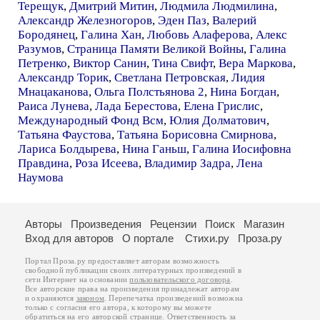
Терещук
,
Дмитрий Митин
,
Людмила Людмилина
,
Александр Железногоров
,
Эден Паз
,
Валерий
Бородянец
,
Галина Хан
,
Любовь Алаферова
,
Алекс
Разумов
,
Страница Памяти Великой Войны
,
Галина
Петренко
,
Виктор Санин
,
Тина Свифт
,
Вера Маркова
,
Александр Торик
,
Светлана Петровская
,
Лидия
Мнацаканова
,
Ольга Полстьянова 2
,
Нина Богдан
,
Раиса Лунева
,
Лада Берестова
,
Елена Грислис
,
Международный Фонд Всм
,
Юлия Долматович
,
Татьяна Фаустова
,
Татьяна Борисовна Смирнова
,
Лариса Болдырева
,
Нина Ганьш
,
Галина Иосифовна
Правдина
,
Роза Исеева
,
Владимир Задра
,
Лена
Наумова
Авторы
Произведения
Рецензии
Поиск
Магазин
Вход для авторов
О портале
Стихи.ру
Проза.ру
Портал Проза.ру предоставляет авторам возможность
свободной публикации своих литературных произведений в
сети Интернет на основании
пользовательского договора
.
Все авторские права на произведения принадлежат авторам
и охраняются
законом
. Перепечатка произведений возможна
только с согласия его автора, к которому вы можете
обратиться на его авторской странице. Ответственность за